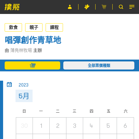
節目
飲食
親子
課程
主辦單位
唱彈創作青草地
關於撲飛
由
薄鳧林牧場
主辦
條款及細則
全部票價種類
EN
2023
5月
日
一
二
三
四
五
六
30
1
2
3
4
5
6