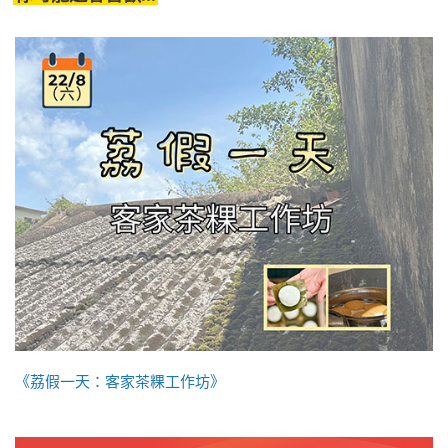
《荔假一天：客家茶粿工作坊》