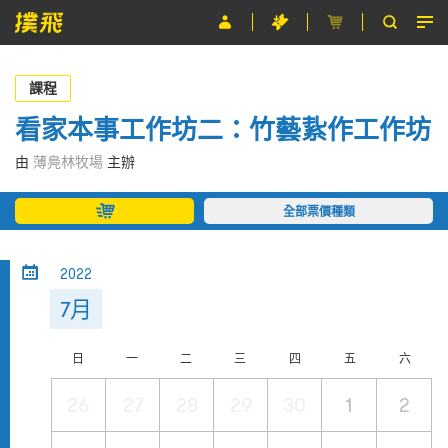
節目
課程
主辦單位
看家本事工作坊二：竹藝紥作工作坊
關於撲飛
由
薄鳧林牧場
主辦
條款及細則
全部票價種類
EN
2022
7月
日
一
二
三
四
五
六
26
27
28
29
30
1
2