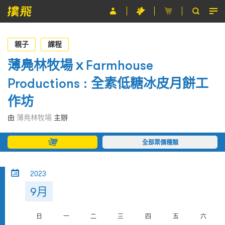
節目
親子
課程
主辦單位
薄鳧林牧場ｘFarmhouse
Productions : 全素低糖冰皮月餅工
關於撲飛
作坊
條款及細則
由
薄鳧林牧場
主辦
EN
全部票價種類
2023
9月
日
一
二
三
四
五
六