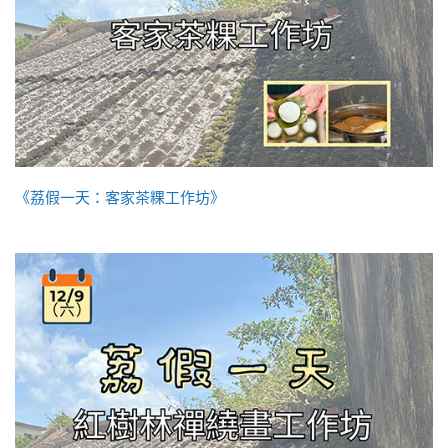
《荔假一天：客家茶粿工作坊》