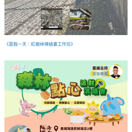
《荔假一天：紅樹林禪繞畫工作坊》