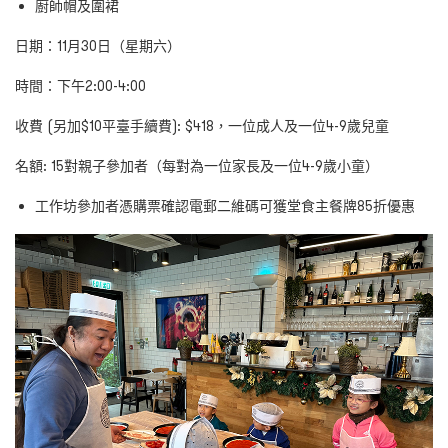
廚師帽及圍裙
日期：11
月30日（
星期六）
時間：下午2
:00-4:00
收費 (另加$10平臺手續費)
: $418
，一位成人及一位
4-9
歲兒童
名額
: 15
對親子參加者（
每對為一位家長及一位4
-9
歲小童）
工作坊參加者憑購票確認電郵二維碼可獲堂食主餐牌8
5
折優惠