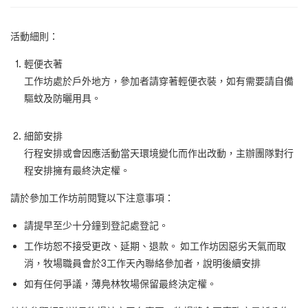
活動細則：
輕便衣著
工作坊處於戶外地方，參加者請穿著輕便衣裝，如有需要請自備
驅蚊及防曬用具。
細節安排
行程安排或會因應活動當天環境變化而作出改動，主辦團隊對行
程安排擁有最終決定權。
請於參加工作坊前閱覽以下注意事項：
請提早至少十分鐘到登記處登記。
工作坊恕不接受更改、延期、退款。
如工作坊因惡劣天氣而取
消，牧場職員會於
3
工作天內聯絡參加者，說明後續安排
如有任何爭議，薄鳧林牧場保留最終決定權。