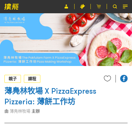
節目
主辦單位
關於撲飛
條款及細則
EN
親子
課程
薄鳧林牧場 X PizzaExpress
Pizzeria: 薄餅工作坊
由
薄鳧林牧場
主辦