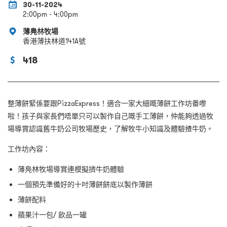
30-11-2024
2:00pm - 4:00pm
薄鳧林牧場
香港薄扶林道141A號
418
整薄餅緊係要跟PizzaExpress！
適合一家大細嘅薄餅工作坊番嚟
啦！孩子與家長們唔單只可以製作自己嘅手工薄餅，仲能夠透過牧
場導賞認識舊牛奶公司牧場歷史，了解牧牛小知識及體驗揸牛奶。
工作坊內容：
薄鳧林牧場導賞連模擬擠牛奶體驗
一個預先準備好的十吋薄餅餅底以製作薄餅
薄餅配料
蘋果汁一包
/
飲品一罐