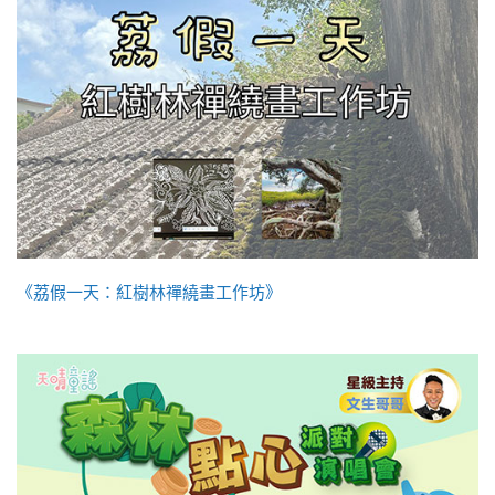
《荔假一天：紅樹林禪繞畫工作坊》