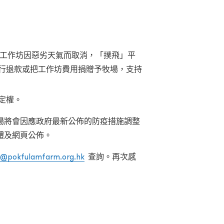
工作坊因惡劣天氣而取消，「撲飛」平
行退款或把工作坊費用捐贈予牧場，支持
定權。
場將會因應政府最新公佈的防疫措施調整
體及網頁公佈。
o@pokfulamfarm.org.hk
查詢。再次感