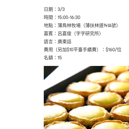
日期：
3/3
時間：
15:00-16:30
地點：薄鳧林牧場（薄扶林道
141A
號）
嘉賓：呂嘉俊（字字研究所）
語言：廣東話
費用（另加
$10
平臺手續費）：
$160/
位
名額：
15