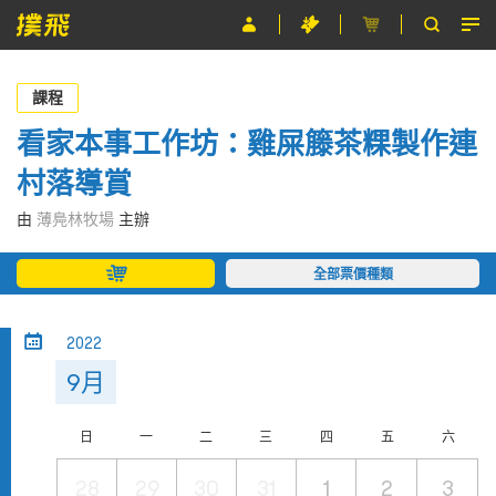
節目
課程
主辦單位
看家本事工作坊：雞屎籐茶粿製作連
村落導賞
關於撲飛
由
薄鳧林牧場
主辦
條款及細則
全部票價種類
EN
2022
9月
日
一
二
三
四
五
六
28
29
30
31
1
2
3