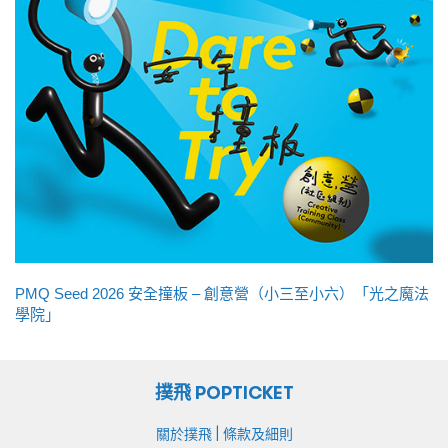
PMQ Seed 2026 安全撞板 – 創意營（小三至小六）「光之魔法
學院」
撲飛 POPTICKET
|
關於撲飛
條款及細則