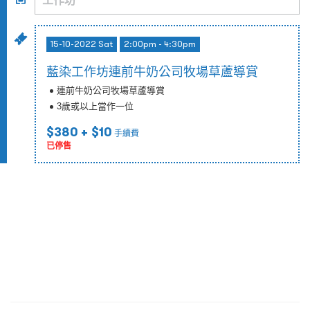
15-10-2022 Sat
2:00pm - 4:30pm
藍染工作坊連前牛奶公司牧場草蘆導賞
連前牛奶公司牧場草蘆導賞
3歲或以上當作一位
$380
+ $10
手續費
已停售