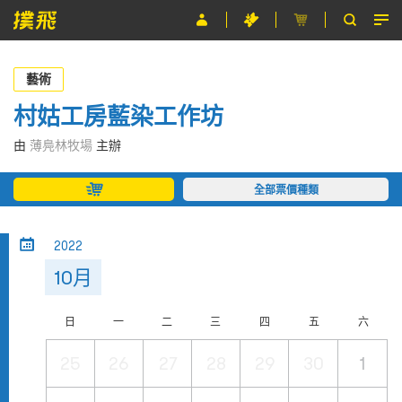
節目
藝術
主辦單位
村姑工房藍染工作坊
關於撲飛
由
薄鳧林牧場
主辦
條款及細則
全部票價種類
EN
2022
10月
日
一
二
三
四
五
六
25
26
27
28
29
30
1