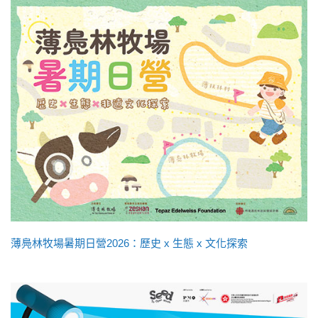
薄鳧林牧場暑期日營2026：歷史 x 生態 x 文化探索