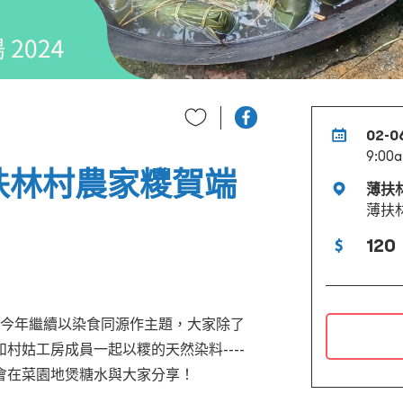
02-0
9:00a
扶林村農家糭賀端
薄扶
薄扶
120
今年繼續以染食同源作主題
，
大家除了
和村姑工房成員一起以糭的天然染料
----
會在菜園地煲糖水與大家分享
！