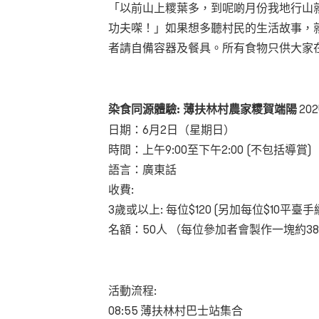
「
以前山上糭葉多，到呢啲月份我地行山
功夫㗎
！」
如果想多聽村民的生活故事，
者請自備容器及餐具。所有食物只供大家
染食同源體驗
:
薄扶林村農家糭賀端陽
202
日期：
6
月
2
日（星期日）
時間：上午
9:00
至下午
2:00 (
不包括導賞
)
語言：廣東話
收費
:
3
歲或以上
:
每位
$120 (
另加每位
$10
平臺手
名額：
50
人
（每位參加者會製作一塊約38c
活動流程
:
08:55
薄扶林村巴士站集合