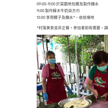
09:00-11:00
於菜園地包糭及製作糖水
11:00
製作蘇木牛奶染方巾
13:00
享用糭子及糖水
*，
收拾場地
*
村落美食並非正餐。參加者如有需要，請