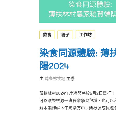
飲食
親子
工作坊
染食同源體驗: 薄
陽2024
由
薄鳧林牧場
主辦
薄扶林村
2024
年度糭節將於
6
月
2
日舉行！
可以跟樂根源一班長輩學習包糭，也可以
蘇木製作蘇木牛奶染方巾
；
樂根源成員還