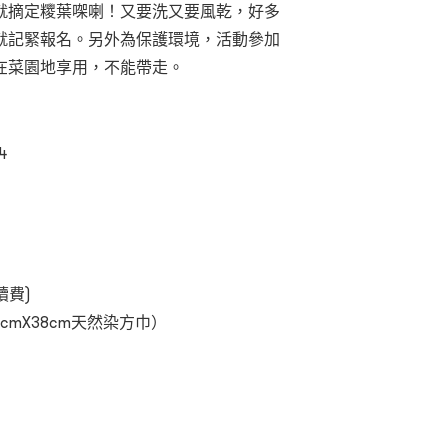
就摘定糭葉㗎喇！又要洗又要風乾，好多
就記緊報名
。
另外為保護環境，活動參加
在菜園地享用，不能帶走。
4
續費
)
mX38cm天然染方巾）