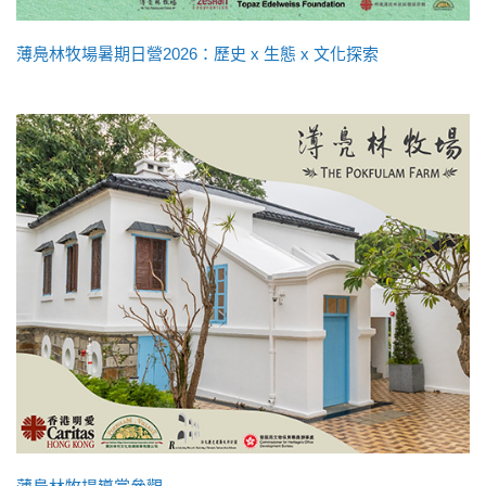
薄鳧林牧場暑期日營2026：歷史 x 生態 x 文化探索