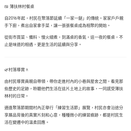
🍱 薄扶林村餐桌
自2016年起，村民在聚落節延續「一家一餸」的傳統。家家戶戶親
手下廚，煮出自家拿手菜，讓一張張餐桌成為相聚的開始。
從街市買菜、備料、慢火細煮，到滿桌的香氣，這一夜的餐桌，不
止是味道的相遇，更是生活的延續與分享。
🌿村落導賞🚶
由村民導賞員親自帶領，帶你走進村內的小巷與屋舍之間，看見那
些歷史的足跡，聆聽他們生活在這片土地上的故事，一同感受薄扶
林村的日常。
適逢聚落節期間村內正舉行「練習生活節」展覽，村民亦會沿途分
享展品背後的真實片刻和心意，種種微小的練習痕跡，都是村民生
活在變遷中的溫柔回應。