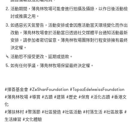
活動期間，薄鳧林牧場可能會進行拍攝及攝錄，以作日後活動檢
討或推廣之用。
如遇惡劣天氣警告，活動安排或會因應活動當天環境變化而作出
改動，薄鳧林牧場會於活動當日透過社交媒體平台通知活動最新
安排，請參加者密切留意。薄鳧林牧場團隊對行程安排擁有最終
決定權。
活動恕不接受更改、延期或退款。
如有任何爭議，薄鳧林牧場保留最終決定權。
#擇善基金會 #ZeShanFoundation #TopazEdelweissFoundation
#薄鳧林牧場 #導賞 #古蹟 #建築 #歷史 #保育 #活化古蹟 #香港文
化
#薄扶林村 #聚落節 #社區營造 #社區活動 #村落生活 #社區故事 #
生活練習 #文化體驗