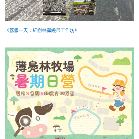
《荔假一天：紅樹林禪繞畫工作坊》