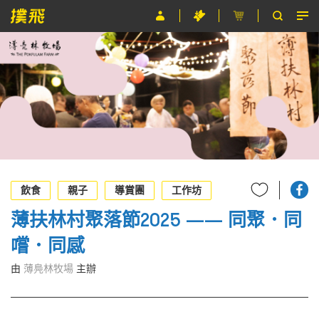
節目
主辦單位
關於撲飛
條款及細則
EN
飲食
親子
導賞團
工作坊
薄扶林村聚落節2025 —— 同聚．同
嚐．同感
由
薄鳧林牧場
主辦