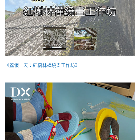
《荔假一天：紅樹林禪繞畫工作坊》