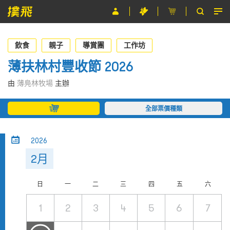
節目
飲食
親子
導賞團
工作坊
主辦單位
薄扶林村豐收節 2026
關於撲飛
由
薄鳧林牧場
主辦
條款及細則
全部票價種類
EN
2026
2月
日
一
二
三
四
五
六
1
2
3
4
5
6
7