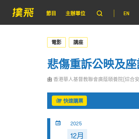
節目
主辦單位
EN
電影
講座
悲傷重訴公映及座
由
香港華人基督教聯會廣蔭頤養院(綜合安
快速購票
2025
12月