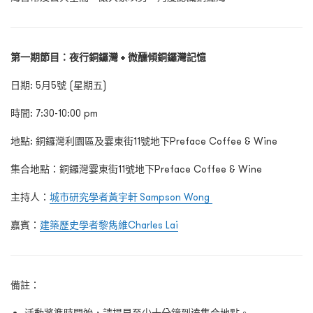
第一期節目：夜行銅鑼灣 + 微醺傾銅鑼灣記憶
日期
: 5
月
5
號
(
星期五
)
時間
: 7:30-10:00 pm
地點
: 銅鑼灣利園區及霎東街11號地下Preface Coffee & Wine
集合地點：
銅鑼灣霎東街
11
號地下
Preface Coffee & Wine
主持人：
城市研究學者黃宇軒
Sampson Wong
嘉賓：
建築歷史學者黎雋維
Charles
Lai
備註：