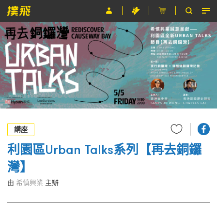
節目
主辦單位
關於撲飛
條款及細則
EN
講座
利園區Urban Talks系列【再去銅鑼
灣】
由
希慎興業
主辦