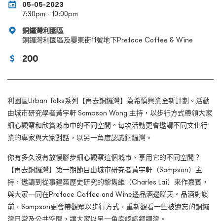
05-05-2023
7:30pm - 10:00pm
銅鑼灣利園區
銅鑼灣利園區及霎東街11號地下Preface Coffee & Wine
200
利園區
Urban Talks系列
【再去銅鑼灣】
為希慎興業
全新計劃。
活動
由
城市研究學者黃宇軒
Sampson Wong
主持，以步行方式帶領大家
細心觀察和欣賞城市中的不同空間。每次活動更會邀請不同文化行
業的專家與大家對話，
以另一角度認識銅鑼灣
。
你有多久沒有放慢腳步細心觀察這個城市、享用它的不同空間？
【再去銅鑼灣】第一期節目由城市研究者黃宇軒（
Sampson
）主
持，邀請到從事建築歷史研究的黎雋維（
Charles
Lai
）
來作嘉賓，
與大家一同在
Preface Coffee and Wine
邊品酒邊
聊天
。
品酒對談
前，
Sampson
更會帶觀眾以步行方式，重新觀看一些被遺忘的銅鑼
灣日常及公共空間，讓大家以另一角度認識銅鑼灣
。