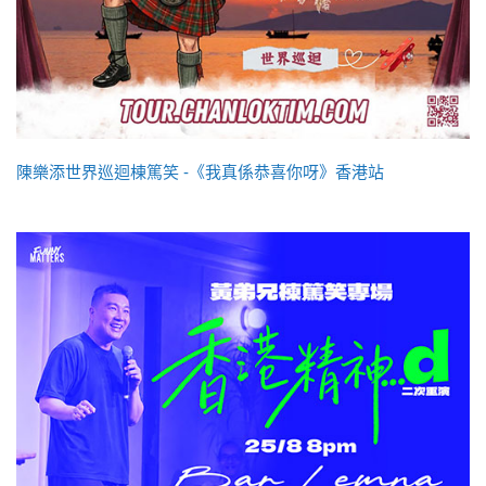
陳樂添世界巡迴棟篤笑 -《我真係恭喜你呀》香港站