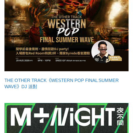
THE OTHER TRACK《WESTERN POP FINAL SUMMER
WAVE》DJ 派對