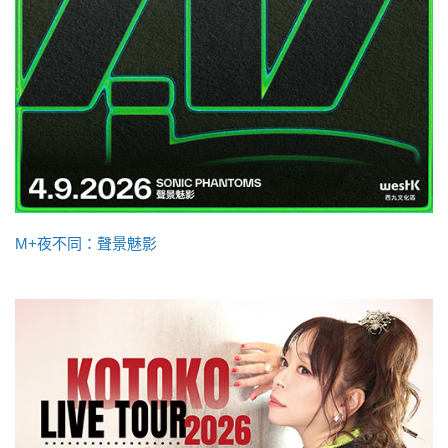
M+夜不同：聲景魅影