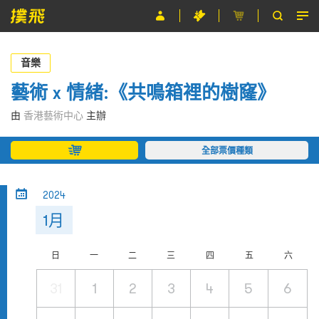
節目
音樂
主辦單位
藝術 x 情緒:《共鳴箱裡的樹窿》
關於撲飛
由
香港藝術中心
主辦
條款及細則
全部票價種類
EN
2024
1月
日
一
二
三
四
五
六
31
1
2
3
4
5
6