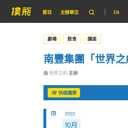
節目
主辦單位
EN
劇場
飲食
講座
南豐集團「世界之
由
世界之約
主辦
快速購票
2022
10月