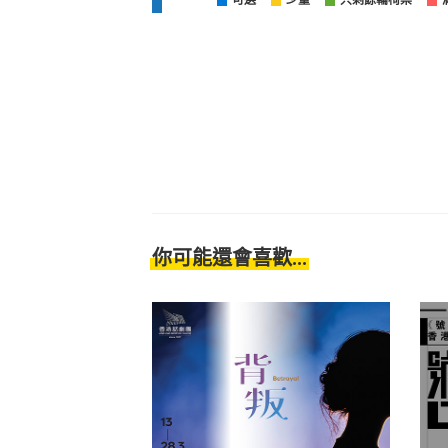
可選
少量
只剩餘輪椅票
你可能還會喜歡...