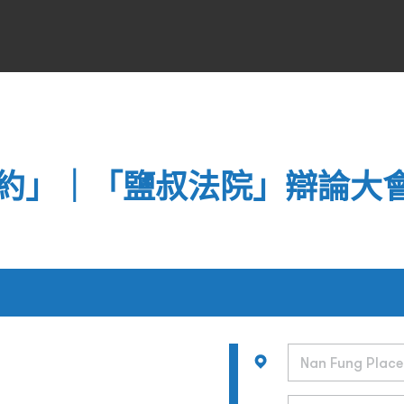
約」｜「鹽叔法院」辯論大