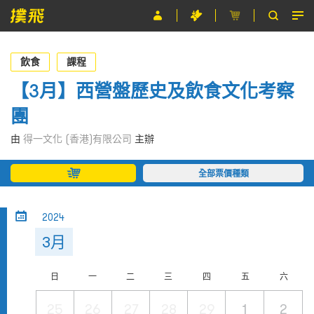
節目
飲食
課程
主辦單位
【3月】西營盤歷史及飲食文化考察
團
關於撲飛
由
得一文化 (香港)有限公司
主辦
條款及細則
全部票價種類
EN
2024
3月
日
一
二
三
四
五
六
25
26
27
28
29
1
2