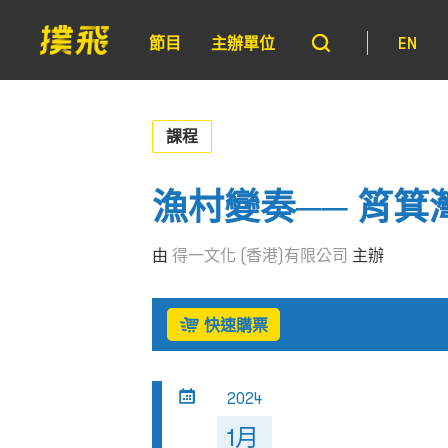
節目
主辦單位
EN
課程
漁村變奏── 筲
由
得一文化 (香港)有限公司
主辦
快速購票
2024
1月