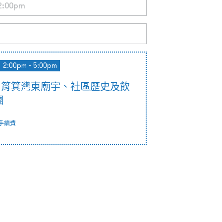
2:00pm - 5:00pm
─ 筲箕灣東廟宇、社區歷史及飲
團
手續費