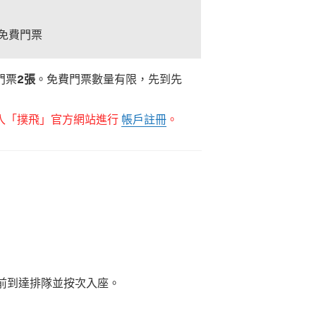
免費門票
門票
2張
。免費門票數量有限，先到先
入「撲飛」官方網站進行
帳戶註冊
。
。
前到達排隊並按次入座。