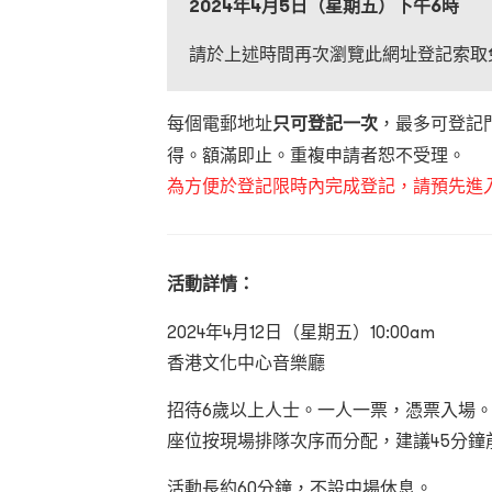
2024
年4
月5
日（星期五）下午
6
時
請於上述時間再次瀏覽此網址登記索取
每個電郵地址
只可登記一次
，最多可登記
得。額滿即止。重複申請者恕不受理。
為方便於登記限時內完成登記，請預先進
活動詳情：
2024年4月12日（星期五）10:00am
香港文化中心音樂廳
招待6歲以上人士。一人一票，憑票入場
座位按現場排隊次序而分配，建議45分鐘
活動長約60分鐘，不設中場休息。