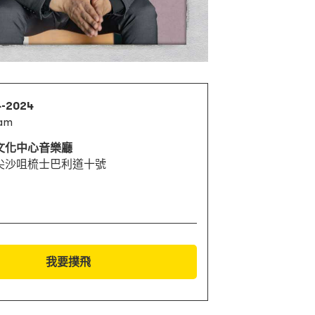
4-2024
0am
文化中心音樂廳
尖沙咀梳士巴利道十號
我要撲飛