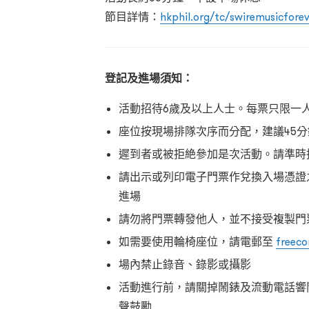
節目詳情：
hkphil.org/tc/swiremusicfore
登記及進場須知：
活動招待6歲及以上人士。每票只限一
座位按現場排隊次序而分配，建議45
遲到者或被拒絶參加是次活動。請準時
請出示或列印電子門票作兌換入場憑證
進場
請勿將門票轉發他人，並不接受複製門
如需要使用輪椅座位，請電郵至
freeco
場內禁止錄音、錄影或攝影
活動進行前，請關掉鬧錶及流動電話響
聲鼓勵