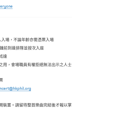
veryone
人入場，不論年齡亦需憑票入場
分鐘前到達排隊並按次入座
抵達
之用，會場職員有權拒絕無法出示之人士
票
ncert@hkphil.org
鬧裝置。請留待整首樂曲完結後才報以掌