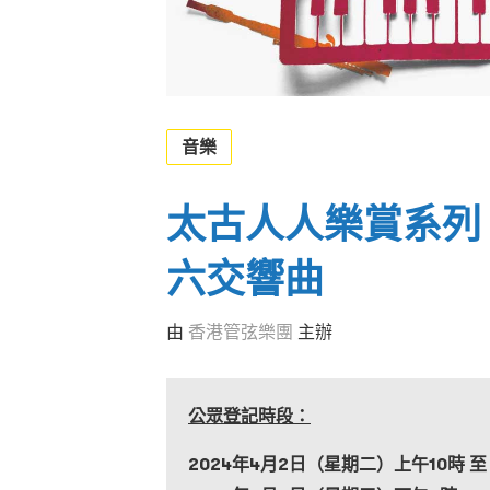
音樂
太古人人樂賞系列
六交響曲
由
香港管弦樂團
主辦
公眾登記時段：
2024
年4
月2
日（星期二）上午10
時 至