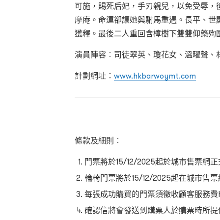
可施，賜死后妃，手刃親兒，以免受辱，
摩庵。命運卻讓她與駙馬重遇。長平、世
獲釋。最後二人重回含樟樹下雙雙仰藥殉
演員陣容︰司徒翠英、瓊花女、溫曜聲、
計劃網址：
www.hkbarwoymt.com
條款及細則︰
門票將於15/12/2025起於城市售票網
輪椅門票將於15/12/2025起在城市售
每張成功購買的門票須徵收顧客服務費HK
確認信將會發送到購票人於購票時所提