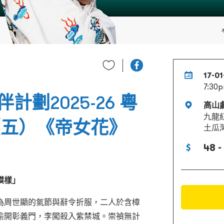
17-01
7:30
劃2025-26 粵
高山
九龍
（五）《帝女花》
土瓜
48 -
模樣」
為周世顯的氣節與辭令折服，二人於含樟
偷開彰義門，李闖殺入紫禁城。崇禎無計