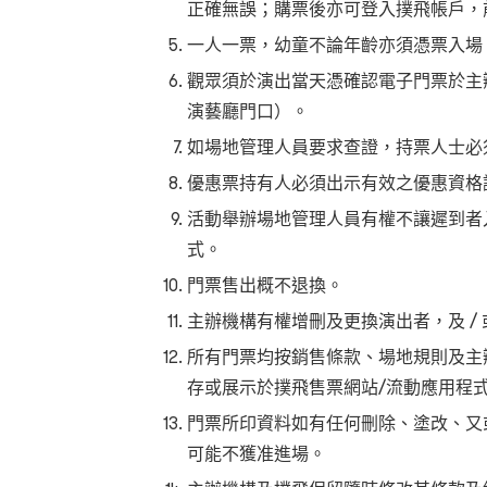
正確無誤；購票後亦可登入撲飛帳戶，
一人一票，幼童不論年齡亦須憑票入場
觀眾須於演出當天憑確認電子門票於主
演藝廳門口）。
如場地管理人員要求查證，持票人士必
優惠票持有人必須出示有效之優惠資格
活動舉辦場地管理人員有權不讓遲到者
式。
門票售出概不退換。
主辦機構有權增刪及更換演出者，及 /
所有門票均按銷售條款、場地規則及主
存或展示於撲飛售票網站/流動應用程
門票所印資料如有任何刪除、塗改、又
可能不獲准進場。