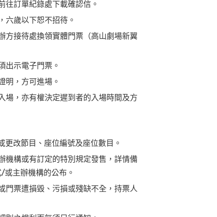
前往訂單紀錄處下載確認信。
，六歲以下恕不招待。
辦方接待處換領實體門票（高山劇場新翼
須出示電子門票。
證明，方可進場。
入場，亦有權決定遲到者的入場時間及方
 或更改節目、座位編號及座位數目。
辦機構或有訂定的特別規定發售，詳情備
式/或主辦機構的公布。
或門票遭損毀、污損或殘缺不全，持票人