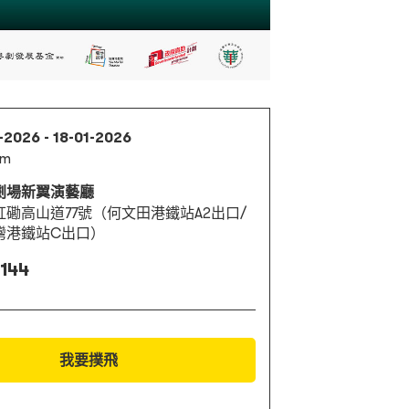
-2026 - 18-01-2026
pm
劇場新翼演藝廳
紅磡高山道77號（何文田港鐵站A2出口/
灣港鐵站C出口）
 144
我要撲飛