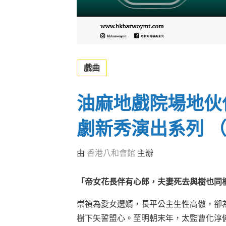
戲曲
油麻地戲院場地伙伴計
劇新秀演出系列 
由
香港八和會館
主辦
「帝女花長伴有心郎，夫妻死去與樹也同
崇禎為愛女選婿，長平公主生性高傲，卻
樹下矢誓盟心。至明朝末年，太監曹化淳