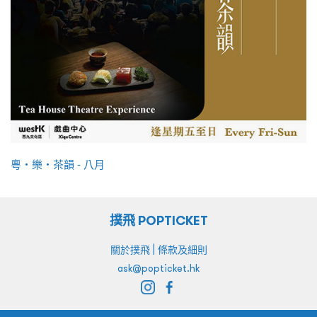
粵・樂・茶韻 - 八月
撲飛 POPTICKET
|
關於撲飛
條款及細則
ask@popticket.hk