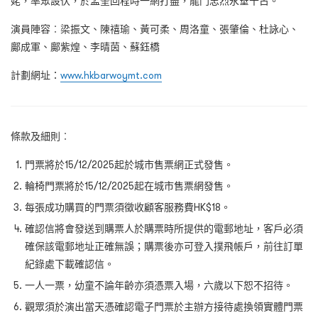
姥，率眾設伏，於孟奎回程時一網打盡，龍門忠烈永垂千古。
演員陣容︰梁振文、陳禧瑜、黃可柔、周洛童、張肇倫、杜詠心、
鄺成軍、鄺紫煌、李晴茵、蘇鈺橋
計劃網址：
www.hkbarwoymt.com
條款及細則︰
門票將於15/12/2025起於城市售票網正式發售。
輪椅門票將於15/12/2025起在城市售票網發售。
每張成功購買的門票須徵收顧客服務費HK$18。
確認信將會發送到購票人於購票時所提供的電郵地址，客戶必須
確保該電郵地址正確無誤；購票後亦可登入撲飛帳戶，前往訂單
紀錄處下載確認信。
一人一票，幼童不論年齡亦須憑票入場，六歲以下恕不招待。
觀眾須於演出當天憑確認電子門票於主辦方接待處換領實體門票