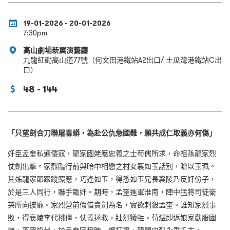
19-01-2026 - 20-01-2026
7:30pm
高山劇場新翼演藝廳
九龍紅磡高山道77號（何文田港鐵站A2出口/ 土瓜灣港鐵站C出
口）
48 - 144
「只望劍合刀聯屠毒蟒，為赴公仇急國難，願共成仁取義亦何傷」
奸臣孟奎私通倭寇，龍家國姥應忠義之士荀儒所求，命祖孫龍家烈
仗劍出擊。家烈臨行前與暗中相戀之村女襄如玉話別，贈以玉珮。
其姊龍家節跟蹤照應，巧逢如玉，得悉如玉兄長襄陵乃反奸份子，
於是三人同行，聯手鋤奸。期時，孟奎進軍淮南，陣中猛將司徒衛
英所向披靡。家烈營前假借賣劍為名，實欲刺殺孟奎。誰知家烈事
敗，得襄陵李代桃僵，仗義拯救，壯烈犧牲。荀煜即返娘家勸服國