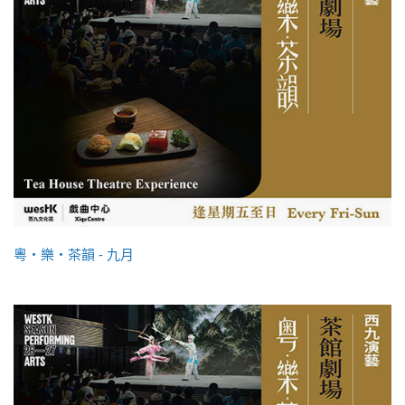
粵・樂・茶韻 - 九月