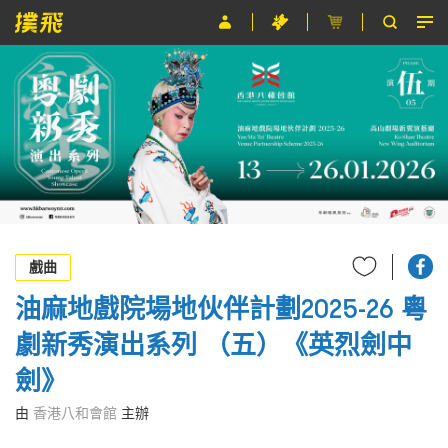
節目
主辦單位
關於撲飛
條款及細則
EN
戲曲
油麻地戲院場地伙伴計劃2025-26 粵
劇新秀演出系列 （五）《英烈劍中
劍》
由
香港八和會館
主辦