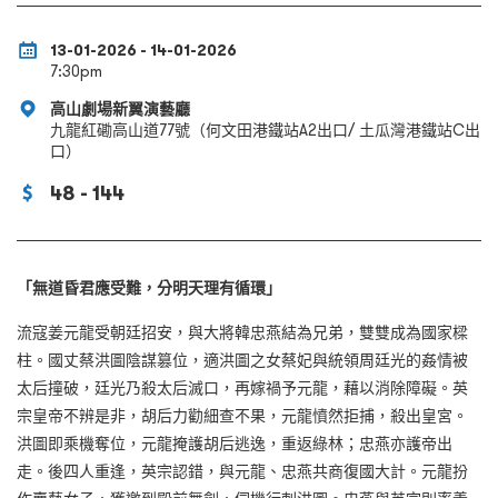
13-01-2026 - 14-01-2026
7:30pm
高山劇場新翼演藝廳
九龍紅磡高山道77號（何文田港鐵站A2出口/ 土瓜灣港鐵站C出
口）
48 - 144
「無道昏君應受難，分明天理有循環」
流寇姜元龍受朝廷招安，與大將韓忠燕結為兄弟，雙雙成為國家樑
柱。國丈蔡洪圖陰謀篡位，適洪圖之女蔡妃與統領周廷光的姦情被
太后撞破，廷光乃殺太后滅口，再嫁禍予元龍，藉以消除障礙。英
宗皇帝不辨是非，胡后力勸細查不果，元龍憤然拒捕，殺出皇宮。
洪圖即乘機奪位，元龍掩護胡后逃逸，重返綠林；忠燕亦護帝出
走。後四人重逢，英宗認錯，與元龍、忠燕共商復國大計。元龍扮