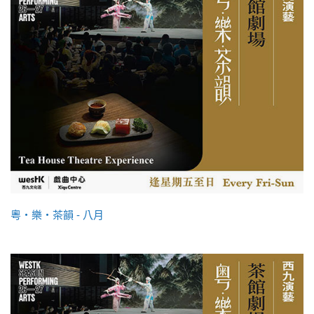
粵・樂・茶韻 - 八月