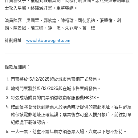
作賣藝女子，獲邀到殿前舞劍，伺機行刺洪圖。忠燕與英宗則率義
士攻入皇城，終殲滅奸黨，重整朝綱。
演員陣容︰吳國華、鄺紫煌、陳禧瑜、司徒凱誼、張肇倫、劍
麟、陳景銣、陳玉卿、鍾一鳴、朱兆壹、菁 瑋
計劃網址：
www.hkbarwoymt.com
條款及細則︰
門票將於15/12/2025起於城市售票網正式發售。
輪椅門票將於15/12/2025起在城市售票網發售。
每張成功購買的門票須徵收顧客服務費HK$18。
確認信將會發送到購票人於購票時所提供的電郵地址，客戶必須
確保該電郵地址正確無誤；購票後亦可登入撲飛帳戶，前往訂單
紀錄處下載確認信。
一人一票，幼童不論年齡亦須憑票入場，六歲以下恕不招待。