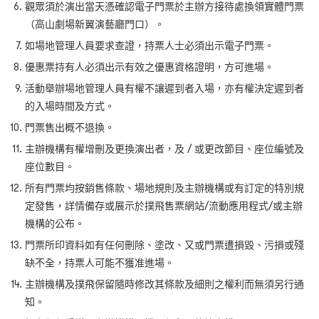
觀眾須於演出當天憑確認電子門票於主辦方接待處換領實體門票
（高山劇場新翼演藝廳門口）。
如場地管理人員要求查證，持票人士必須出示電子門票。
優惠票持有人必須出示有效之優惠資格證明，方可進場。
活動舉辦場地管理人員有權不讓遲到者入場，亦有權決定遲到者
的入場時間及方式。
門票售出概不退換。
主辦機構有權增刪及更換演出者，及 / 或更改節目、座位編號及
座位數目。
所有門票均按銷售條款、場地規則及主辦機構或有訂定的特別規
定發售，詳情備存或展示於撲飛售票網站/流動應用程式/或主辦
機構的公布。
門票所印資料如有任何刪除、塗改、又或門票遭損毀、污損或殘
缺不全，持票人可能不獲准進場。
主辦機構及撲飛保留隨時修改其條款及細則之權利而無須另行通
知。