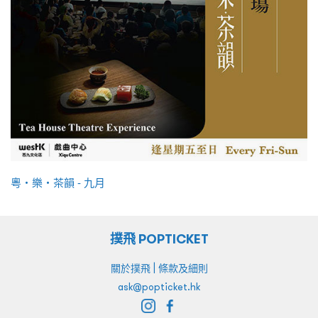
粵・樂・茶韻 - 九月
撲飛 POPTICKET
|
關於撲飛
條款及細則
ask@popticket.hk