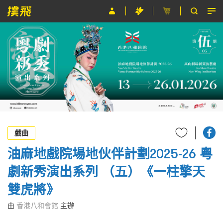
節目
主辦單位
關於撲飛
條款及細則
EN
戲曲
油麻地戲院場地伙伴計劃2025-26 粵
劇新秀演出系列 （五）《一柱擎天
雙虎將》
由
香港八和會館
主辦