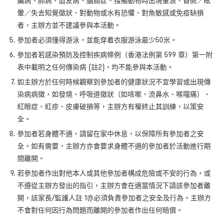
臟病、肺病、血友病、腦癇症、接觸動物時出現暈浪、昏厥／眩
暈／失去知覺徵狀、對動物或水有恐懼、對魚敏感或免疫缺損
者，主辦方並不建議參與本活動。
參加者必須懂得游泳，並能穿着衣服游泳最少50米。
參加者若感染預防及控制疾病條例（香港法例第 599 章）第一附
表中載明之任何傳染病 (註2)，均不能參與本活動。
如主辦方於任何時候觀察到參加者的健康狀況不宜學習或出現傳
染病病徵，如發燒、呼吸道徵狀（如咳嗽、流鼻水、喉嚨痛）、
紅眼症、紅疹、皮膚破損等，主辦方有權終止其訓練，以策安
全。
參加者若身體不適，請留在家中休息，以保障所有參加者之安
全。如有需要，主辦方亦會要求身體不適的參加者於活動進行期
間離開。
若參加者作出對他本人或其他參加者構成危險或不安的行為，或
不遵從主辦方發出的指引，主辦方會在適當情況下請該參加者離
開，該家長/監護人註 1亦必須負責參加者之安全及行為。主辦方
不會對任何因行為問題而離開的參加者作出任何賠償。