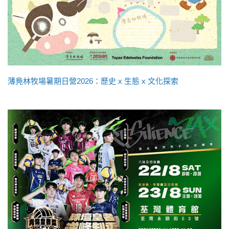
薄鳧林牧場暑期日營2026：歷史 x 生態 x 文化探索