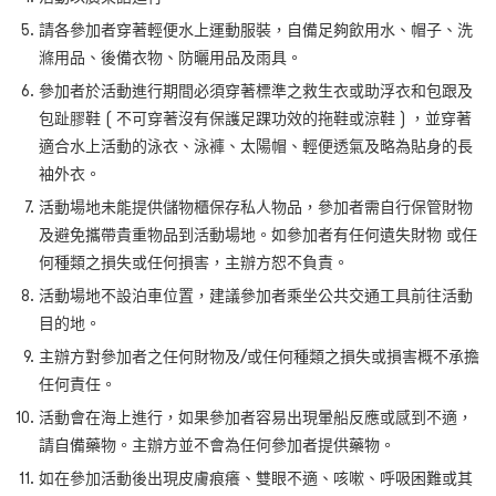
請各參加者穿著輕便水上運動服裝，自備足夠飲用水、帽子、洗
滌用品、後備衣物、防曬用品及雨具。
參加者於活動進行期間必須穿著標準之救生衣或助浮衣和包跟及
包趾膠鞋 ( 不可穿著沒有保護足踝功效的拖鞋或涼鞋 ) ，並穿著
適合水上活動的泳衣、泳褲、太陽帽、輕便透氣及略為貼身的長
袖外衣。
活動場地未能提供儲物櫃保存私人物品，參加者需自行保管財物
及避免攜帶貴重物品到活動場地。如參加者有任何遺失財物 或任
何種類之損失或任何損害，主辦方恕不負責。
活動場地不設泊車位置，建議參加者乘坐公共交通工具前往活動
目的地。
主辦方對參加者之任何財物及/或任何種類之損失或損害概不承擔
任何責任。
活動會在海上進行，如果參加者容易出現暈船反應或感到不適，
請自備藥物。主辦方並不會為任何參加者提供藥物。
如在參加活動後出現皮膚痕癢、雙眼不適、咳嗽、呼吸困難或其