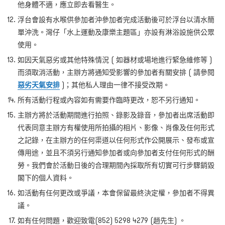
他身體不適，應立即去看醫生。
浮台會設有水喉供參加者沖參加者完成活動後可於浮台以清水簡
單沖洗。灣仔「水上運動及康樂主題區」亦設有淋浴設施供公眾
使用。
如因天氣惡劣或其他特殊情況 ( 如器材或場地進行緊急維修等 )
而須取消活動，主辦方將通知受影響的參加者有關安排 ( 請參閱
惡劣天氣安排
)；其他私人理由一律不接受改期。
所有活動行程或內容如有需要作臨時更改，恕不另行通知。
主辦方將於活動期間進行拍照、錄影及錄音，參加者出席活動即
代表同意主辦方有權使用所拍攝的相片、影像、肖像及任何形式
之記錄，在主辦方的任何渠道以任何形式作公開展示、發布或宣
傳用途，並且不須另行通知參加者或向參加者支付任何形式的酬
勞。我們會於活動日後的合理期間內採取所有切實可行步驟銷毀
閣下的個人資料。
如活動有任何更改或爭議，本會保留最終決定權，參加者不得異
議。
如有任何問題，歡迎致電(852) 5298 4279 (趙先生) 。