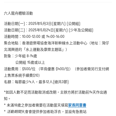
六人龍舟體驗活動
活動日期(一)：2025年5月3日(星期六) (公開組)
活動日期(二)：2025年5月24日(星期六) (少年及公開組)
活動時間：10:00-12:00 或 14:00-16:00
集合地點：香港遊樂場協會海洋新幹線水上活動中心（地址：灣仔
北鴻興道的「水上運動及康樂主題區」）
對象︰少年組 8-14歲
公開組 15歲或以上
活動費用︰$500/位 （早鳥優惠 $400/位）（參加者需另行支付網
上售票系統手續費$10）
名額：每節最少4人，最多12人(總共3節)
*如因人數不足而活動取消或改期，主辦方將於活動前14天作出通
知。
* 未滿18歲之參加者需要在活動當天填寫
家長同意書
*
活動期間
大會會提供參加者助浮衣，並設有急救站