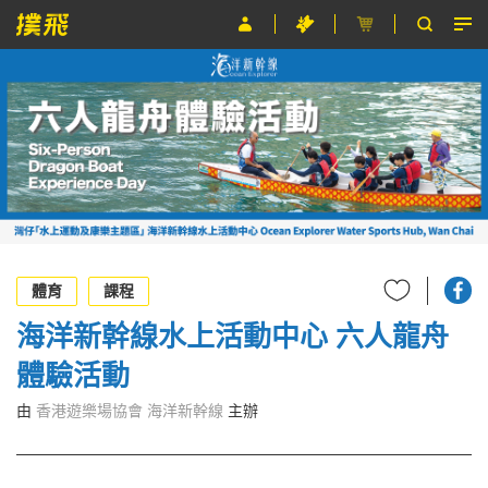
節目
主辦單位
關於撲飛
條款及細則
EN
體育
課程
海洋新幹線水上活動中心 六人龍舟
體驗活動
由
香港遊樂場協會 海洋新幹線
主辦