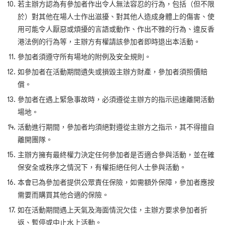
若主辦方認為有參加者作出令人無法容忍的行為，包括（但不限
於）對其他在場人士作出滋擾、對其他人造成身體上的傷害、使
用可能令人厭惡或煩擾的言語或動作、作出不雅的行為、違反香
港法例的行為等，主辦方有權請該參加者即時退出本活動。
參加者須遵守所有場地的附例及安全規則。
如參加者在活動期間遺失或損毀主辦方財產，參加者須照價賠
償。
參加者在遇上緊急事故時，必須遵從主辦方的指示迅速離開活動
場地。
活動進行期間，參加者均須絕對遵從主辦方之指示，其不得擅自
離開團隊。
主辦方擁有最終權力決定任何參加者是否適合參與活動，並在確
保安全或秩序之情況下，有權拒絕任何人士參與活動。
本會已為參加者提供公眾責任保險，如需額外保障，參加者應按
需要而購買其他合適的保險。
如在活動期間遇上天氣及海面情況欠佳，主辦方要求參加者折
返、暫停或中止水上活動。