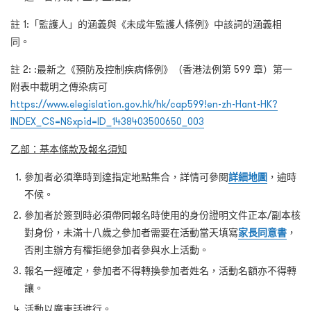
註 1:「監護人」的涵義與《未成年監護人條例》中該詞的涵義相
同。
註 2: :最新之《預防及控制疾病條例》（香港法例第 599 章）第一
附表中載明之傳染病可
https://www.elegislation.gov.hk/hk/cap599!en-zh-Hant-HK?
INDEX_CS=N&xpid=ID_1438403500650_003
乙部：基本條款及報名須知
參加者必須準時到達指定地點集合，詳情可參閱
詳細地圖
，逾時
不候。
參加者於簽到時必須帶同報名時使用的身份證明文件正本/副本核
對身份，未滿十八歲之參加者需要在活動當天填寫
家長同意書
，
否則主辦方有權拒絕參加者參與水上活動。
報名一經確定，參加者不得轉換參加者姓名，活動名額亦不得轉
讓。
活動以廣東話進行。