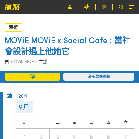
節目
藝術
主辦單位
MOViE MOViE x Social Cafe : 當社
會設計遇上他她它
關於撲飛
由
MOViE MOViE
主辦
條款及細則
全部票價種類
EN
2019
9月
日
一
二
三
四
五
六
1
2
3
4
5
6
7