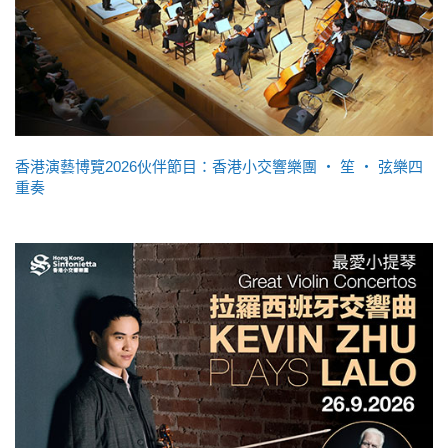
香港演藝博覽2026伙伴節目：香港小交響樂團 ‧ 笙 ‧ 弦樂四
重奏