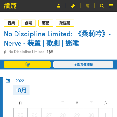
節目
音樂
劇場
藝術
跨媒體
主辦單位
No Discipline Limited: 《桑莉吟》-
Nerve - 裝置 | 歌劇 | 迷睡
關於撲飛
由
No Discipline Limited
主辦
條款及細則
全部票價種類
EN
2022
10月
日
一
二
三
四
五
六
25
26
27
28
29
30
1