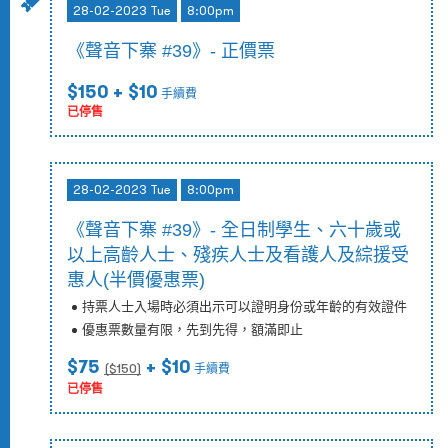
28-02-2023 Tue
8:00pm
《聲音下寨 #39》- 正價票
$150
+ $10
手續費
已停售
28-02-2023 Tue
8:00pm
《聲音下寨 #39》- 全日制學生、六十歲或
以上高齡人士、殘疾人士及看護人及綜援受
惠人(半價優惠票)
持票人士入場時必須出示可以證明身份或年齡的有效證件
優惠票數量有限，先到先得，額滿即止
$75
+ $10
($
150
)
手續費
已停售