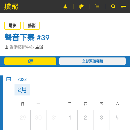
節目
電影
藝術
主辦單位
聲音下寨 #39
關於撲飛
由
香港藝術中心
主辦
條款及細則
全部票價種類
EN
2023
2月
日
一
二
三
四
五
六
29
30
31
1
2
3
4