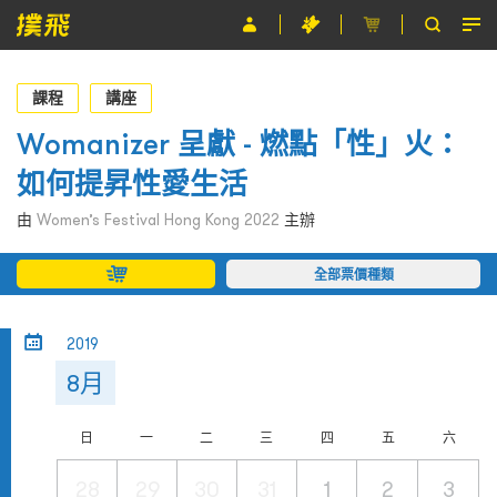
節目
課程
講座
主辦單位
Womanizer 呈獻 - 燃點「性」火：
如何提昇性愛生活
關於撲飛
由
Women’s Festival Hong Kong 2022
主辦
條款及細則
全部票價種類
EN
2019
8月
日
一
二
三
四
五
六
28
29
30
31
1
2
3