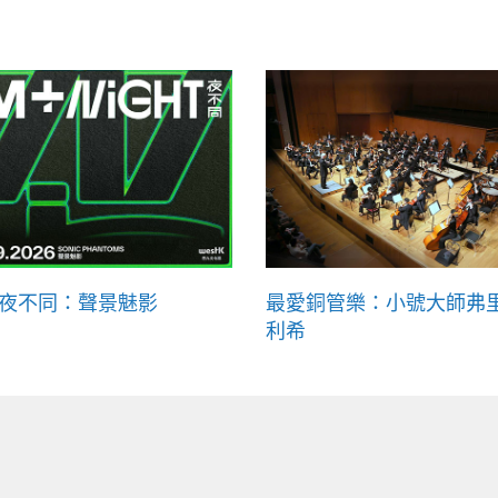
+夜不同：聲景魅影
最愛銅管樂：小號大師弗
利希