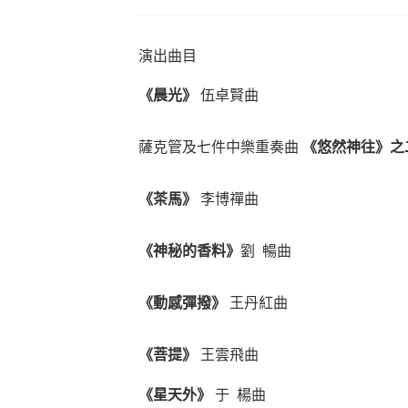
演出曲目
《晨光》
伍卓賢曲
薩克管及七件中樂重奏曲
《悠然神往》之
《茶馬》
李博禪曲
《神秘的香料》
劉 暢曲
《動感彈撥》
王丹紅曲
《菩提》
王雲飛曲
《星天外》
于 楊曲