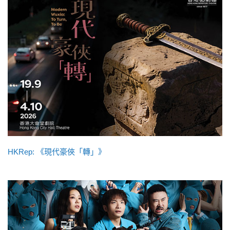
HKRep: 《現代豪俠「轉」》