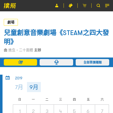
節目
劇場
主辦單位
兒童創意音樂劇場《STEAM之四大發
明》
關於撲飛
由
進念‧二十面體
主辦
條款及細則
全部票價種類
EN
2019
7月
9月
日
一
二
三
四
五
六
1
2
3
4
5
6
7