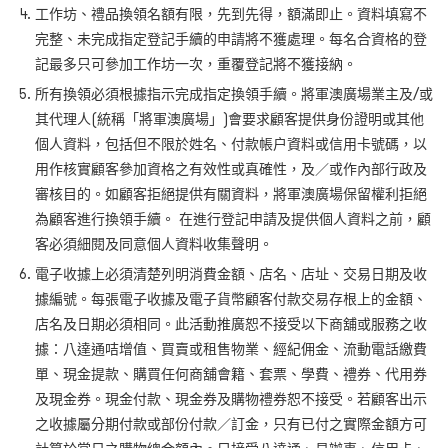
工作坊、禮品換領名額有限，先到先得，額滿即止。資料填寫不
完整、未完成指定登記手續的申請將不獲處理。每名合資格的登
記最多只可參加工作坊一次，重覆登記將不獲接納。
所有換領必須根據指示完成指定換領手續。將軍澳廣場業主及/或
其代理人(統稱「將軍澳廣場」)會要求顧客提供身份證明或其他
個人資料，包括但不限於姓名、付款帳户資料或信用卡號碼，以
用作核實顧客參加資格之有效性或真確性，及／或作內部行政及
審核目的。如顧客拒絕提供有關資料，將軍澳廣場保留權利拒絕
為顧客進行換領手續。 在進行登記申請及提供個人資料之前，顧
客必須細閱及同意個人資料收集聲明。
電子收據上必須清楚列明消費金額、店名、店址、交易日期及收
據編號。每張電子收據及電子貨幣顧客付款交易存根上的金額、
店名及日期必須相同。此活動推廣恕不接受以下商舖或服務之收
據：八達通咭增值、買賣或租售物業、經紀佣金、流動電話繳費
單、現金提款、購買任何商舖會籍、套票、學費、禮券、代用券
及現金券。現金付款、現金券及購物禮券恕不接受。若顧客出示
之收據屬分期付款或部份付款／訂金，只有已付之實際金額方可