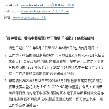
Facebook:
www.facebook.com/TKOPlazaMall
Instagram:
www.instagram.com/TKOPlaza
網址:
www.tkoplaza.com.hk
「拾字看城」香港字藝展覽 (以下簡稱「 活動」) 條款及細則
活動日期由
2021
年
5
月
13
日至
2021
年
6
月
9
日
(
包括首尾兩日
)
。
工作坊、禮品換領日期為
2021
年
5
月
13
日至
2021
年
6
月
9
日
(
包括首
尾兩日
)
，登記及換領地點
:
將軍澳廣場一樓中庭。工作坊、明信
片換領時間
: 2021
年
5
月
13
日至
2021
年
6
月
9
日為中午12時至晚上
8
時，工作坊會於每節開始前30分鐘截止登記。
顧客須於
2021
年
5
月
13
日至
2021
年
6
月
9
日
(
包括首尾兩日
)
期間在
將軍澳廣場登記成為「
NF SHOPPING
購物禮遇」會員，並出示
商戶即日發出的電子收據及相符的正本電子貨幣顧客付款交易存
根
(
最多兩張不同商戶之收據
)
前往登記地點，即可參加其中一項
工作坊或換領禮品。