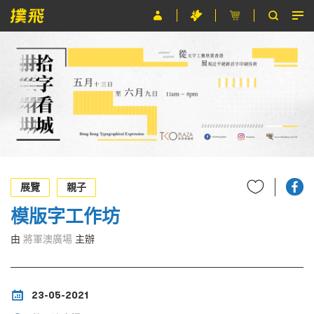
節目
主辦單位
關於撲飛
條款及細則
EN
展覽
親子
模版字工作坊
由
將軍澳廣場
主辦
23-05-2021