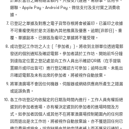
計算於當日之購物總金額內。只接受八達通、易辦事、信用卡、
銀聯、Apple Pay、Android Pay、微信支付及支付寳之消費收
據。
已登記之單據及對應之電子貨幣存根將會被蓋印，已蓋印之收據
不可重複使用於是次活動內其他推廣及優惠。逾期(非即日)、重
覆、單據副本、已損毀及複印之單據將不獲受理。
成功登記工作坊之人士 (「參加者」)，將收到主辦單位透過電郵
發送的個別通知及確認電郵。參加者請於工作坊、開始前15分鐘
到達指定位置之登記處並向工作人員出示確認QR碼（在手提裝
置顯示或印出皆可）進行登記確認方可參加；逾時出席、未能出
示確認電郵及未有出席的參加者，將被視作自動放棄。
將軍澳廣場不會因任何機器、伺服器或網絡供應商所產生之錯漏
或延誤負責。
各工作坊登記均依擬定的日期及時間內進行，工作人員有權拒絕
遲到的參加者進場，亦有權決定遲到的參加者的進場時間及方
式。如參加者因個人或其他不在將軍澳廣場控制範圍內的任何原
因而退出是次工作坊，將被視作自動放棄論，亦不獲退回任何已
繳交費用或按金，該空缺將由其他申請者補上而不獲另行通知。