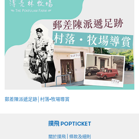
郵差陳派遞足跡│村落•牧場導賞
撲飛 POPTICKET
|
關於撲飛
條款及細則