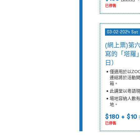
已停售
03-02-2024 Sat
(網上票)
寫的「塔羅」經
日）
僅適用於以ZO
連結將於活動開
箱。
此講堂以粵語
場地容納人數
地。
$180
+ $10
已停售