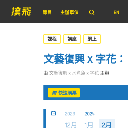
節目
主辦單位
EN
課程
講座
網上
文藝復興 X 字花：
由
文藝復興 x 水煮魚 x 字花
主辦
快速購票
2023
2024
12月
1月
2月