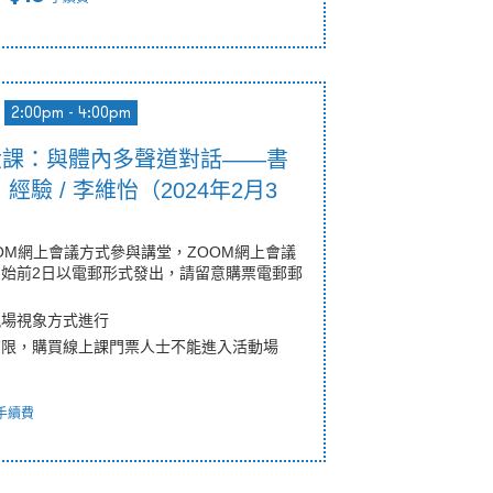
2:00pm - 4:00pm
第六課：與體內多聲道對話——書
驗 / 李維怡（2024年2月3
OM網上會議方式參與講堂，ZOOM網上會議
始前2日以電郵形式發出，請留意購票電郵郵
現場視象方式進行
有限，購買線上課門票人士不能進入活動場
手續費