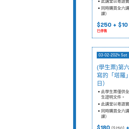
此講堂以粵語
同時購買全六講
課）
$250
+ $10
已停售
03-02-2024 Sat
(學生票)
寫的「塔羅」經
日）
此學生票僅供
生證明文件。
此講堂以粵語
同時購買全六講
課）
$180
+
($
250
)