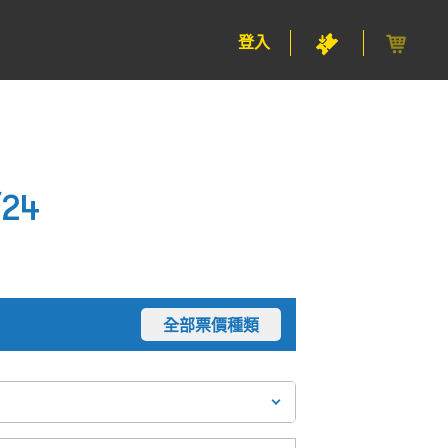
登入
24
全部票價種類