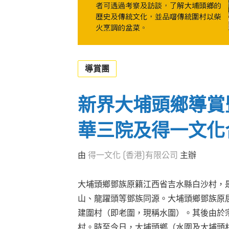
導賞團
新界大埔頭鄉導賞
華三院及得一文化
由
得一文化 (香港)有限公司
主辦
大埔頭鄉鄧族原籍江西省吉水縣白沙村，
山、龍躍頭等鄧族同源。大埔頭鄉鄧族原
建圍村（即老圍，現稱水圍）。其後由於
村。時至今日，大埔頭鄉（水圍及大埔頭