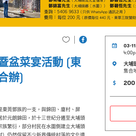
03-1
4:00p
暨盆菜宴活動 (東
大埔
集合
合辦)
200
是東莞鄧族的一支，與錦田、廈村、屏
居於元朗錦田，於十三世紀分遷至大埔頭
宗族繁衍，部分村民在水圍側建立大埔頭
村）仍然保留不少新界傳統村落的文化遺