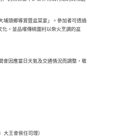
界大埔頭鄉導賞暨盆菜宴」。參加者可透過
文化，並品嚐傳統圍村以柴火烹調的盆
時間會因應當日天氣及交通情況而調整，敬
〕大王會侯任司理）