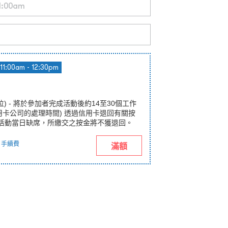
11:00am - 12:30pm
(每位) - 將於參加者完成活動後約14至30個工作
用卡公司的處理時間) 透過信用卡退回有關按
如於活動當日缺席，所繳交之按金將不獲退回。
手續費
滿額