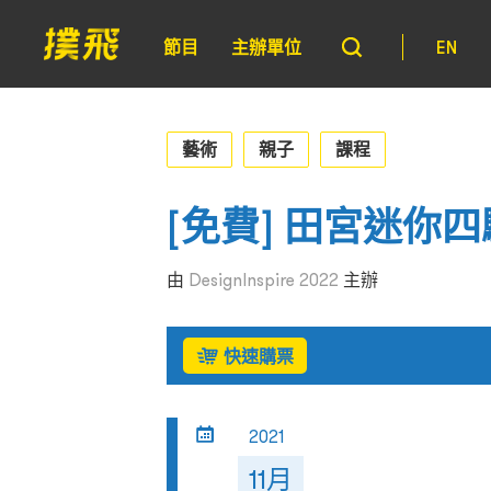
節目
主辦單位
EN
藝術
親子
課程
[免費] 田宮迷你
由
DesignInspire 2022
主辦
快速購票
2021
11月