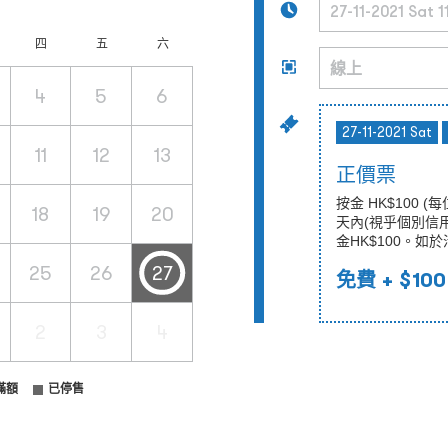
四
五
六
4
5
6
27-11-2021 Sat
11
12
13
正價票
按金 HK$100 
18
19
20
天內(視乎個別信
金HK$100。
25
26
27
免費
+ $100
2
3
4
滿額
已停售