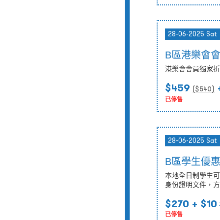
28-06-2025 Sat
B區港樂會
港樂會會員獨家折
$459
($
540
)
已停售
28-06-2025 Sat
B區學生優
本地全日制學生可
身份證明文件，方
$270
+ $10
已停售