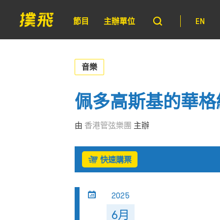
節目
主辦單位
EN
音樂
佩多高斯基的華格
由
香港管弦樂團
主辦
快速購票
2025
6月