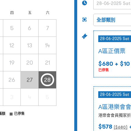
四
五
六
5
6
7
28-06-2025 Sat
12
13
14
A區正價票
19
20
21
$680
+ $10
已停售
26
27
28
28-06-2025 Sat
3
4
5
A區港樂會
滿額
已停售
港樂會會員獨家折
$578
+
($
680
)