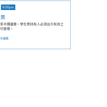
8:00pm
惠票
享半價優惠。學生票持有人必須出示有效之
可進場。
手續費