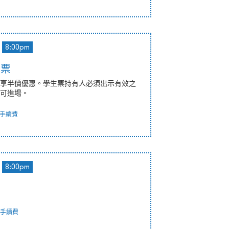
8:00pm
惠票
享半價優惠。學生票持有人必須出示有效之
可進場。
手續費
8:00pm
手續費