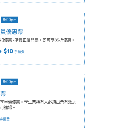
8:00pm
會員優惠票
扣優惠 -購買正價門票，即可享85折優惠。
+ $10
手續費
8:00pm
惠票
享半價優惠。學生票持有人必須出示有效之
可進場。
手續費