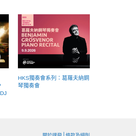
HKS獨奏會系列：葛羅夫納鋼
P
琴獨奏會
DJ
|
關於撲飛
條款及細則