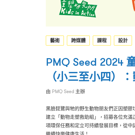
藝術
跨媒體
課程
設計
PMQ Seed 20
（小三至小四）：
由
PMQ Seed
主辦
黑臉琵鷺與牠的野生動物朋友們正因塑膠
建立「動物走塑救助組」，招募各位充滿
項環保任務和定立可持續發展目標，從中
繼續快樂健康生活！