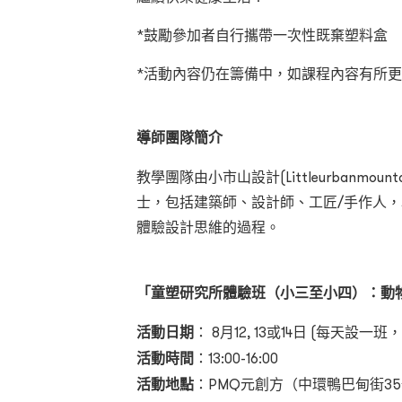
*鼓勵參加者自行攜帶一次性既棄塑料盒
*活動內容仍在籌備中，如課程內容有所
導師團隊簡介
教學團隊由小市山設計(Littleurbanmou
士，包括建築師、設計師、工匠/手作人
體驗設計思維的過程。
「童塑研究所體驗班（
小三至小四
）：
動
活動日期
： 8月12, 13或14日 (每天設一班
活動時間
：13:00-16:00
活動地點
：PMQ元創方（中環鴨巴甸街35