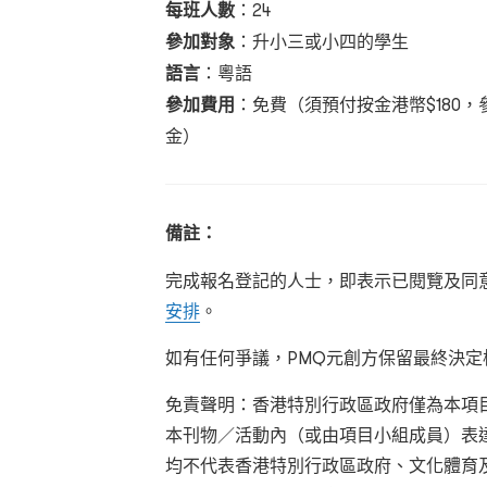
每班人數
：24
參加對象
：升小三或小四的學生
語言
：粵語
參加費用
：免費（須預付按金港幣$180
金）
備註：
完成報名登記的人士，即表示已閱覽及同
安排
。
如有任何爭議，
PMQ
元創方保留最終決定
免責聲明：香港特別行政區政府僅為本項
本刊物／活動內（或由項目小組成員）表
均不代表香港特別行政區政府、文化體育