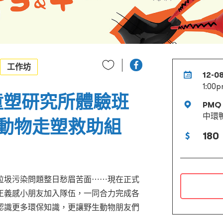
工作坊
12-0
1:00p
24 童塑研究所體驗班
PMQ
中環鴨
動物走塑救助組
180
垃圾污染問題整日愁眉苦面⋯⋯現在正式
正義感小朋友加入隊伍，一同合力完成各
認識更多環保知識，更讓野生動物朋友們