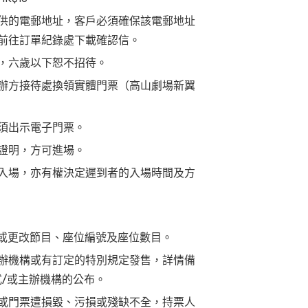
供的電郵地址，客戶必須確保該電郵地址
前往訂單紀錄處下載確認信。
，六歲以下恕不招待。
辦方接待處換領實體門票（高山劇場新翼
須出示電子門票。
證明，方可進場。
入場，亦有權決定遲到者的入場時間及方
 或更改節目、座位編號及座位數目。
辦機構或有訂定的特別規定發售，詳情備
式/或主辦機構的公布。
或門票遭損毀、污損或殘缺不全，持票人