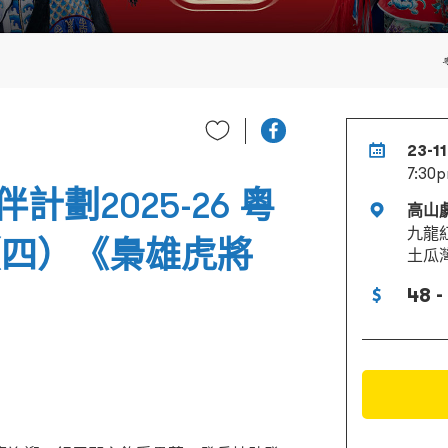
23-1
7:30
劃2025-26 粵
高山
九龍
（四）《梟雄虎將
土瓜
48 -