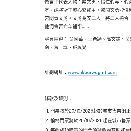
偽君子代表人物：梁文勇，假仁假義、假
基。虎將衞干城心繫郡主，驚聞文勇登位
宮問責文勇。文勇為安二人，將二人撮合
他們會否亡羊補牢......
演員陣容︰ 吳國華、王希頴、高文謙、
衡、菁 瑋、飛鳳兒
計劃網址：
www.hkbarwoymt.com
條款及細則︰
門票將於20/10/2025起於城市售票網
輪椅門票將於20/10/2025起在城市售
每張成功購買的門票須徵收顧客服務費HK