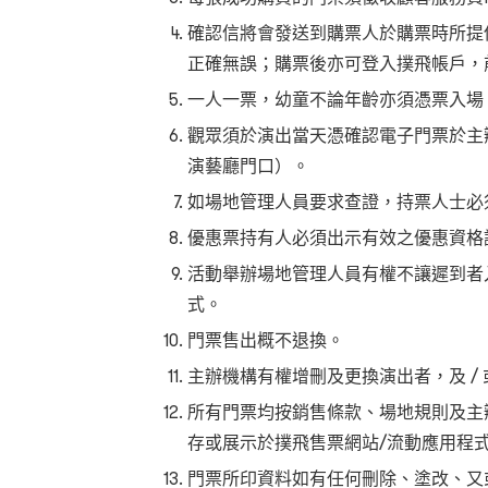
確認信將會發送到購票人於購票時所提
正確無誤；購票後亦可登入撲飛帳戶，
一人一票，幼童不論年齡亦須憑票入場
觀眾須於演出當天憑確認電子門票於主
演藝廳門口）。
如場地管理人員要求查證，持票人士必
優惠票持有人必須出示有效之優惠資格
活動舉辦場地管理人員有權不讓遲到者
式。
門票售出概不退換。
主辦機構有權增刪及更換演出者，及 /
所有門票均按銷售條款、場地規則及主
存或展示於撲飛售票網站/流動應用程
門票所印資料如有任何刪除、塗改、又