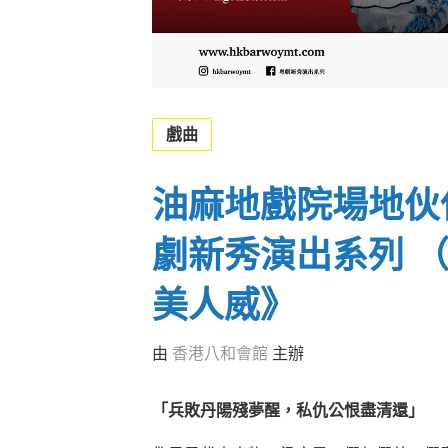
戲曲
油麻地戲院場地伙伴計
劇新秀演出系列 
美人威》
由
香港八和會館
主辦
「兵敗丹陽殘夢醒，私仇公恨盡清還」