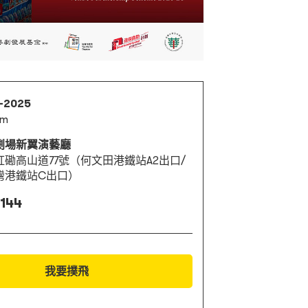
1-2025
pm
劇場新翼演藝廳
紅磡高山道77號（何文田港鐵站A2出口/
灣港鐵站C出口）
 144
我要撲飛