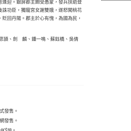
意逢迎。銀屏郡主飽受愚蒙，發兵扶助登
後誅功臣，獨寵宮女謝雙娥，遂怒闖桃花
，貶回丹陽。郡主於心有愧，為國為民，
吳思頴、劍 麟、鍾一鳴、蘇鈺橋、吳倩
正式發售。
票網發售。
$18。