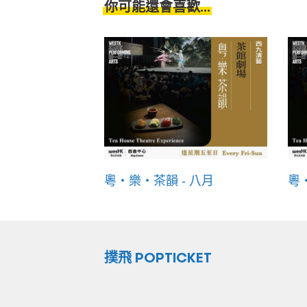
你可能還會喜歡...
粵・樂・茶韻 - 八月
粵
撲飛 POPTICKET