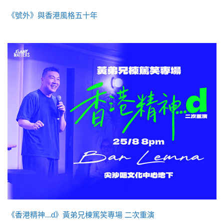
《號外》與香港風格五十年
《香港精神...d》黃弟兄棟篤笑專場 二次重演