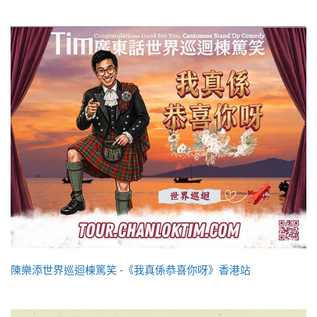
陳樂添世界巡迴棟篤笑 -《我真係恭喜你呀》香港站