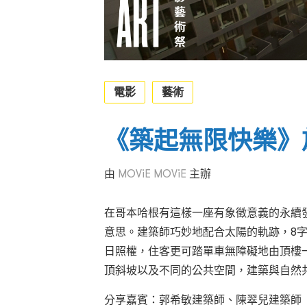
電影
藝術
《築起無限快樂》
由
MOViE MOViE
主辦
在哥本哈根有這樣一座有象徵意義的永續發展
意思。建築師巧妙地配合太陽的軌跡，8
日照權，住客更可踏單車無障礙地由頂樓
頂斜坡以及不同的公共空間，建築與自然
分享嘉賓：郭希敏建築師、陳翠兒建築師