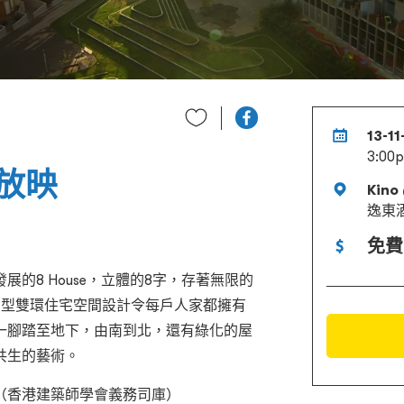
13-1
3:00
放映
Kino
逸東
免費
的8 House，立體的8字，存著無限的
字型雙環住宅空間設計令每戶人家都擁有
一腳踏至地下，由南到北，還有綠化的屋
共生的藝術。
（香港建築師學會義務司庫）