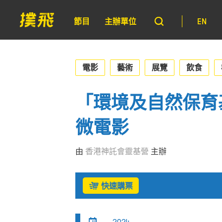
節目
主辦單位
EN
電影
藝術
展覽
飲食
「環境及自然保育
微電影
由
香港神託會靈基營
主辦
快速購票