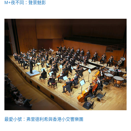
M+夜不同：聲景魅影
最愛小號：弗里德利希與香港小交響樂團