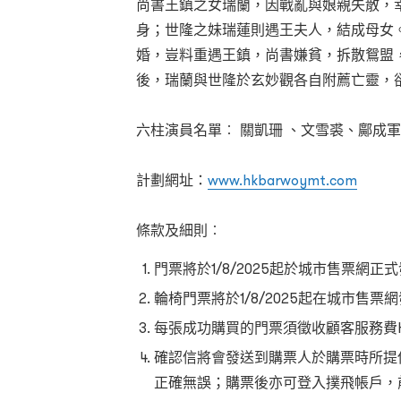
尚書王鎮之女瑞蘭，因戰亂與娘親失散，
身；世隆之妹瑞蓮則遇王夫人，結成母女
婚，豈料重遇王鎮，尚書嫌貧，拆散鴛盟
後，瑞蘭與世隆於玄妙觀各自附薦亡靈，卻仙亭
六柱演員名單︰ 關凱珊 、文雪裘、鄺成
計劃網址：
www.hkbarwoymt.com
條款及細則︰
門票將於1/8/2025起於城市售票網正
輪椅門票將於1/8/2025起在城市售票
每張成功購買的門票須徵收顧客服務費HK
確認信將會發送到購票人於購票時所提
正確無誤；購票後亦可登入撲飛帳戶，