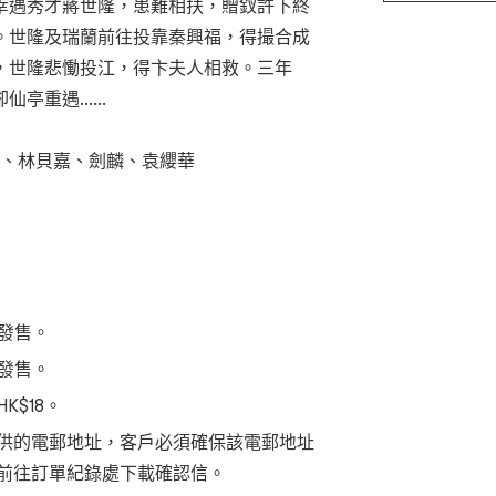
幸遇秀才蔣世隆，患難相扶，贈釵許下終
。世隆及瑞蘭前往投靠秦興福，得撮合成
，世隆悲慟投江，得卞夫人相救。三年
重遇......
軍、林貝嘉、劍麟、袁纓華
式發售。
網發售。
$18。
供的電郵地址，客戶必須確保該電郵地址
前往訂單紀錄處下載確認信。