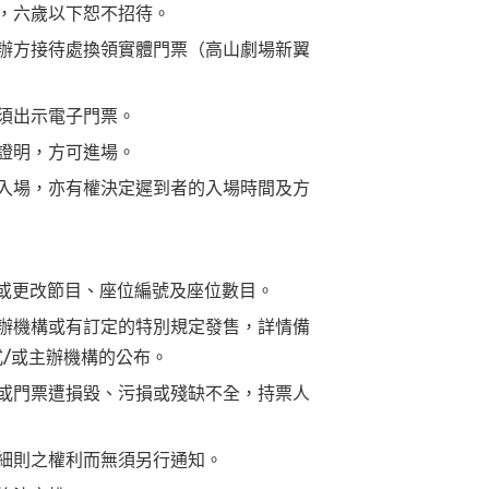
，六歲以下恕不招待。
辦方接待處換領實體門票（高山劇場新翼
須出示電子門票。
證明，方可進場。
入場，亦有權決定遲到者的入場時間及方
 或更改節目、座位編號及座位數目。
辦機構或有訂定的特別規定發售，詳情備
式/或主辦機構的公布。
或門票遭損毀、污損或殘缺不全，持票人
細則之權利而無須另行通知。