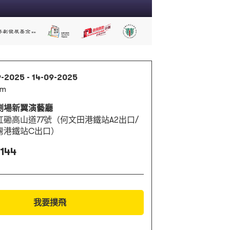
9-2025 - 14-09-2025
pm
劇場新翼演藝廳
紅磡高山道77號（何文田港鐵站A2出口/
灣港鐵站C出口）
 144
我要撲飛