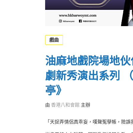
戲曲
油麻地戲院場地伙伴計
劇新秀演出系列 
亭》
由
香港八和會館
主辦
「天捉弄情侶真乖妄，嘆聲冤孽帳，險誤