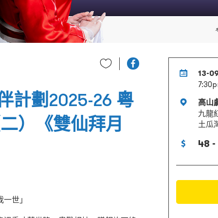
13-0
7:30
劃2025-26 粵
高山
九龍
（二）《雙仙拜月
土瓜
48 -
我一世」