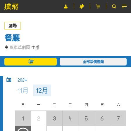
節目
劇場
主辦單位
餐廳
關於撲飛
由
風車草劇團
主辦
條款及細則
全部票價種類
EN
2024
11月
12月
日
一
二
三
四
五
六
1
2
3
4
5
6
7