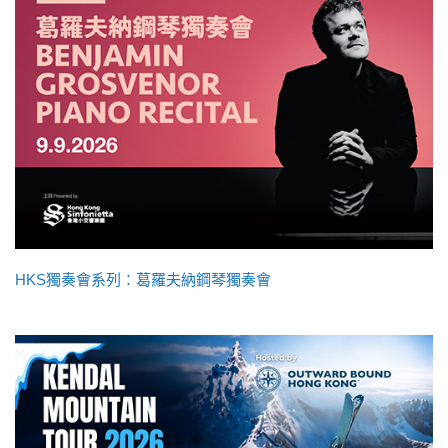
HKS獨奏會系列：葛羅夫納鋼琴獨奏會