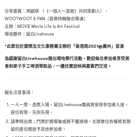
分享嘉賓：馮穎琪 （《一個人一首歌》共同策劃人）、
WOOTWOOT & PAN（音樂特輯聯合導演）
主辦：MOViE Movie Life Is Art Festival
場地夥伴：留白Livehouse
*此節目於康樂及文化事務署主辦的「香港周2021@廣州」首演
為感謝留白Livehouse撥出場地舉行活動，歡迎每位參加者享受美
食和麥子手工啤酒等飲品，一邊欣賞放映與嘉賓們交流。
報名注意事項：
一人一票，憑票入場。留白Livehouse職員將安排參加者入座，
座位有限，先到先得。
請準時出席；門票於開場後或將不獲換領。主辦單位有權將其預
留的座位開放予其他參加者。