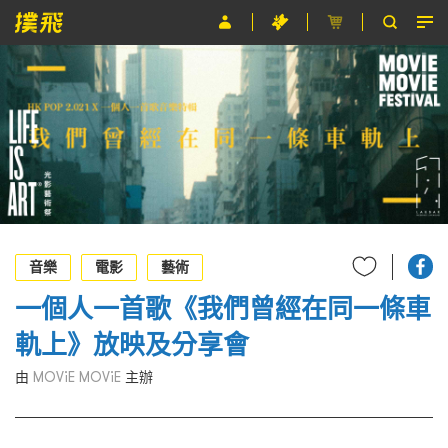
節目
主辦單位
關於撲飛
條款及細則
EN
音樂
電影
藝術
一個人一首歌《我們曾經在同一條車
軌上》放映及分享會
由
MOViE MOViE
主辦