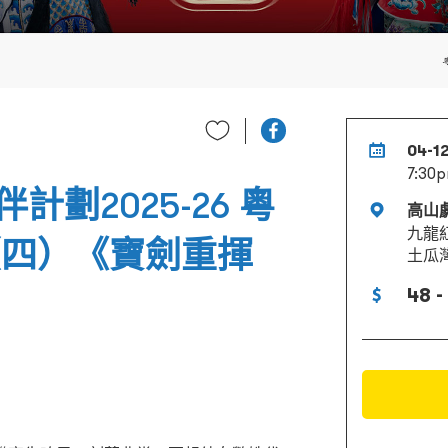
04-1
7:30
劃2025-26 粵
高山
九龍
（四）《寶劍重揮
土瓜
48 -