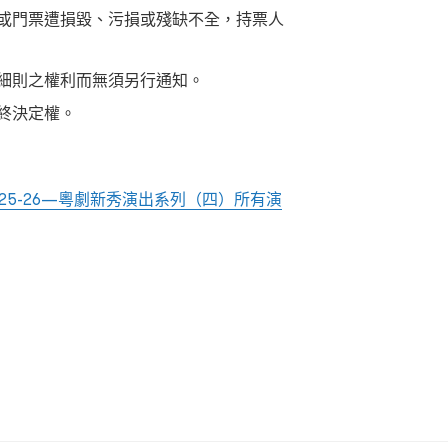
或門票遭損毀、污損或殘缺不全，持票人
細則之權利而無須另行通知。
終決定權。
25-26—
粵劇新秀演出系列（四）所有演