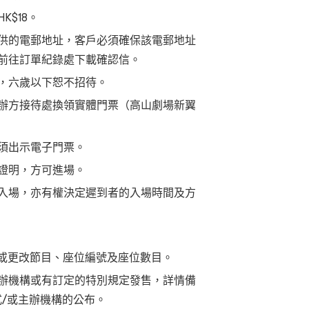
$18。
供的電郵地址，客戶必須確保該電郵地址
前往訂單紀錄處下載確認信。
，六歲以下恕不招待。
辦方接待處換領實體門票（高山劇場新翼
須出示電子門票。
證明，方可進場。
入場，亦有權決定遲到者的入場時間及方
 或更改節目、座位編號及座位數目。
辦機構或有訂定的特別規定發售，詳情備
式/或主辦機構的公布。