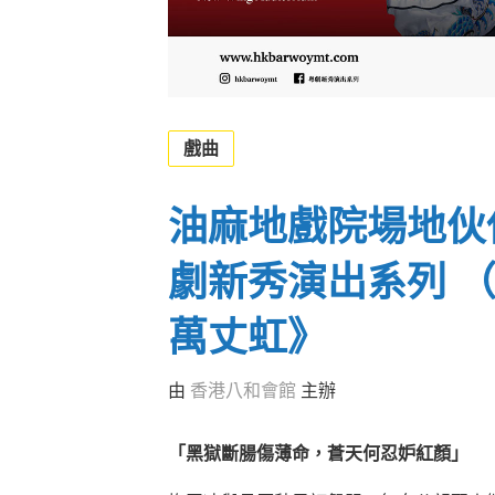
戲曲
油麻地戲院場地伙伴計
劇新秀演出系列 
萬丈虹》
由
香港八和會館
主辦
「黑獄斷腸傷薄命，蒼天何忍妒紅顏」