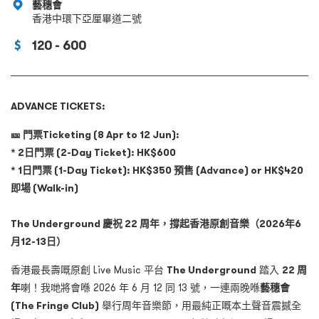
藝穗會
香港中環下亞厘畢道二號
120 - 600
ADVANCE TICKETS:
🎫
門票Ticketing (8 Apr to 12 Jun):
* 2日門票 (2-Day Ticket): HK$600
* 1日門票 (1-Day Ticket): HK$350 預售 (Advance) or HK$420
即場 (Walk-in)
The Underground
慶祝
22
周年，撐起香港原創音樂（
2026
年
6
月
12-13
日）
香港最長壽嘅原創 Live Music 平台
The Underground
踏入
22
周
年
喇！我哋將會喺 2026 年 6 月 12 同 13 號，一連兩晚喺
藝穗會
(The Fringe Club)
舉行周年音樂節，用最純正嘅本土聲音震撼全