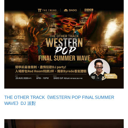
THE OTHER TRACK《WESTERN POP FINAL SUMMER
WAVE》DJ 派對