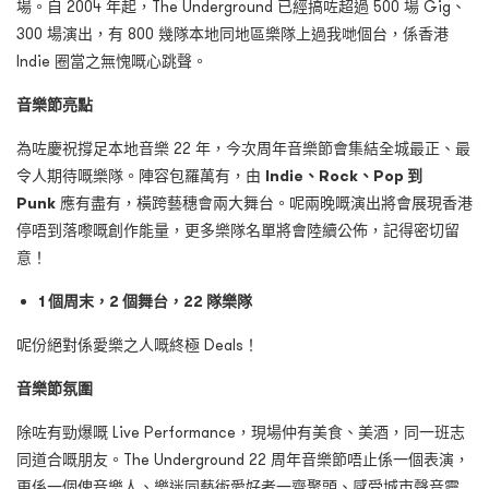
場。自 2004 年起，The Underground 已經搞咗超過 500 場 Gig、
300 場演出，有 800 幾隊本地同地區樂隊上過我哋個台，係香港
Indie 圈當之無愧嘅心跳聲。
音樂節亮點
為咗慶祝撐足本地音樂 22 年，今次周年音樂節會集結全城最正、最
令人期待嘅樂隊。陣容包羅萬有，由
Indie
、
Rock
、
Pop
到
Punk
應有盡有，橫跨藝穗會兩大舞台。呢兩晚嘅演出將會展現香港
停唔到落嚟嘅創作能量，更多樂隊名單將會陸續公佈，記得密切留
意！
1
個周末，
2
個舞台，
22
隊樂隊
呢份絕對係愛樂之人嘅終極 Deals！
音樂節氛圍
除咗有勁爆嘅 Live Performance，現場仲有美食、美酒，同一班志
同道合嘅朋友。The Underground 22 周年音樂節唔止係一個表演，
更係一個俾音樂人、樂迷同藝術愛好者一齊聚頭、感受城市聲音靈