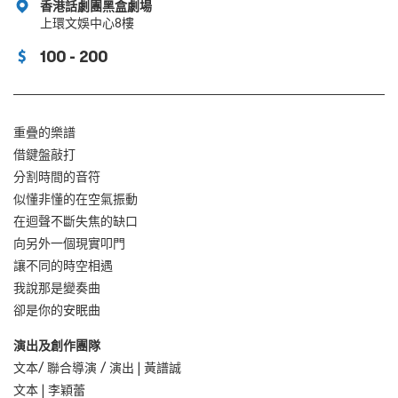
香港話劇團黑盒劇場
上環文娛中心8樓
100 - 200
重疊的樂譜
借鍵盤敲打
分割時間的音符
似懂非懂的在空氣振動
在迴聲不斷失焦的缺口
向另外一個現實叩門
讓不同的時空相遇
我說那是變奏曲
卻是你的安眠曲
演出及創作團隊
文本/ 聯合導演 / 演出 | 黃譜誠
文本 | 李穎蕾