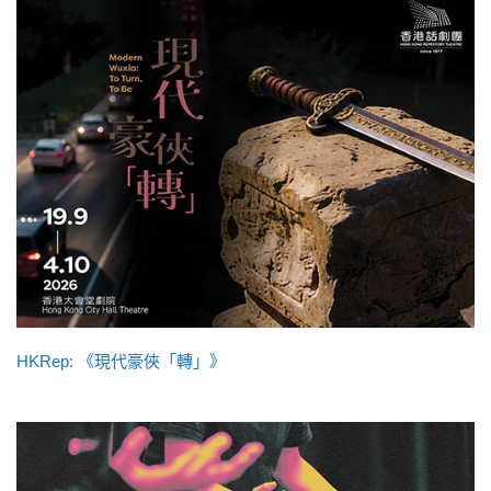
HKRep: 《現代豪俠「轉」》