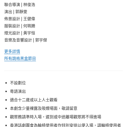
聯合導演 | 林俊浩
演出 | 郭靜雯
佈景設計 | 王健偉
服裝設計 | 何珮姍
燈光設計 | 黃宇恒
音樂及音響設計 | 郭宇傑
更多詳情
所有跳格黑盒節目
不設劃位
粵語演出
適合十二歲或以上人士觀看
本劇含少量裸露及吸煙場面，敬請留意
觀眾務請準時入場，遲到或中途離場觀眾將不得進場
香港話劇團會為輪椅使用者作特別安排以便入場，請輪椅使用者