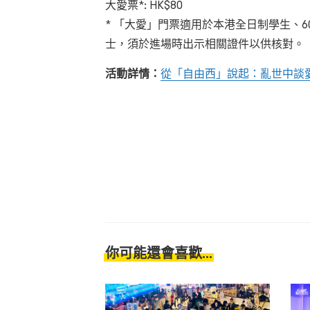
大愛票*: HK$80
* 「大愛」門票適用於本港全日制學生、
士，須於進場時出示相關證件以供核對。
活動詳情：
從「自由西」說起：亂世中談
你可能還會喜歡...