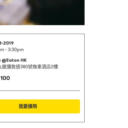
8-2019
pm - 3:30pm
a @Eaton HK
九龍彌敦道380號逸東酒店2樓
 100
我要撲飛