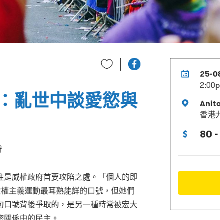
25-0
2:00
：亂世中談愛慾與
Anit
香港
80 -
辦
往是威權政府首要攻陷之處。「個人的即
tical）是女權主義運動最耳熟能詳的口號，但她們
句口號背後爭取的，是另一種時常被宏大
密關係中的民主。