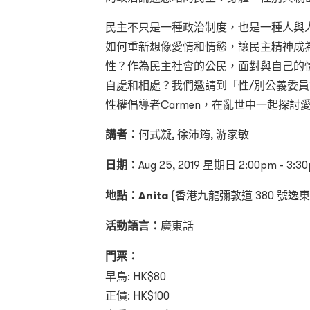
民主不只是一種政治制度，也是一種人與
如何重新想像愛情和情慾，讓民主精神成
性？作為民主社會的公民，面對與自己的
自處和相處？我們邀請到「性/別公義委員會
性權倡導者Carmen，在亂世中一起探討
講者：
何式凝, 徐沛筠, 游家敏
日期：
Aug 25, 2019 星期日 2:00pm - 3:3
地點：
Anita
(香港九龍彌敦道 380 號逸東
活動語言：
廣東話
門票：
早鳥: HK$80
正價: HK$100