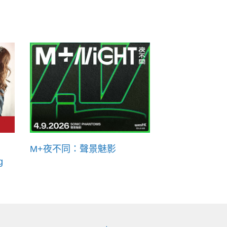
M+夜不同：聲景魅影
g