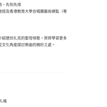
限，先到先得
教授及香港教育大學合唱團藝術總監
（粵
介紹德伏扎克的聖母悼歌。齊齊學習更多
從文化角度探討樂曲的精妙之處。
入場