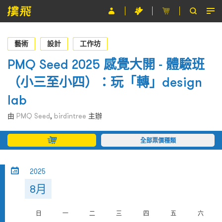
節目
藝術
設計
工作坊
主辦單位
PMQ Seed 2025 感覺大開 - 體驗班
（小三至小四）：玩「轉」design
關於撲飛
lab
條款及細則
由
PMQ Seed
,
birdintree
主辦
EN
全部票價種類
2025
8月
日
一
二
三
四
五
六