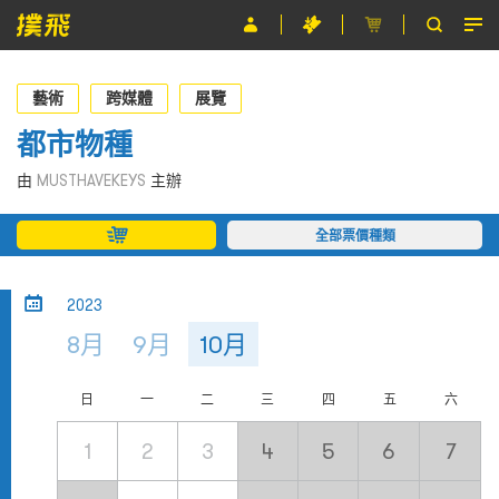
節目
藝術
跨媒體
展覽
主辦單位
都市物種
關於撲飛
由
MUSTHAVEKEYS
主辦
條款及細則
全部票價種類
EN
2023
8月
9月
10月
日
一
二
三
四
五
六
1
2
3
4
5
6
7