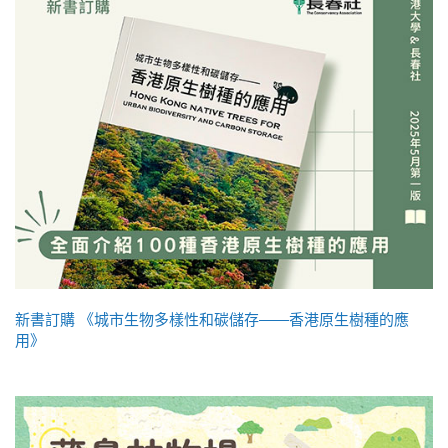
新書訂購 《城市生物多樣性和碳儲存——香港原生樹種的應
用》