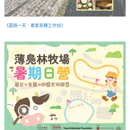
《荔假一天：客家茶粿工作坊》