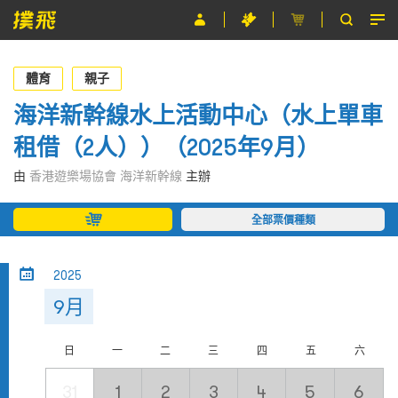
節目
體育
親子
主辦單位
海洋新幹線水上活動中心（水上單車
租借（2人））（2025年9月）
關於撲飛
由
香港遊樂場協會 海洋新幹線
主辦
條款及細則
全部票價種類
EN
2025
9月
日
一
二
三
四
五
六
31
1
2
3
4
5
6