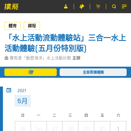
節目
體育
課程
主辦單位
「水上活動流動體驗站」三合一水上
活動體驗(五月份特別版)
關於撲飛
由
賽馬會「動歷海洋」水上活動計劃
主辦
條款及細則
全部票價種類
EN
2021
5月
日
一
二
三
四
五
六
25
26
27
28
29
30
1