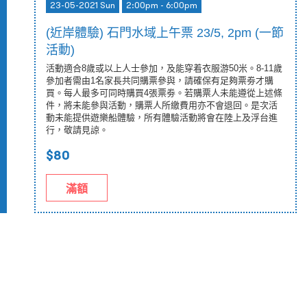
23-05-2021 Sun
2:00pm - 6:00pm
(近岸體驗) 石門水域上午票 23/5, 2pm (一節
活動)
活動適合8歲或以上人士參加，及能穿着衣服游50米。8-11歲
參加者需由1名家長共同購票參與，請確保有足夠票劵才購
買。每人最多可同時購買4張票劵。若購票人未能遵從上述條
件，將未能參與活動，購票人所繳費用亦不會退回。是次活
動未能提供遊樂船體驗，所有體驗活動將會在陸上及浮台進
行，敬請見諒。
$80
滿額