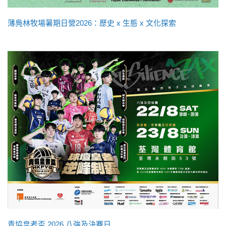
薄鳧林牧場暑期日營2026：歷史 x 生態 x 文化探索
青協皇者盃 2026 八強及決賽日