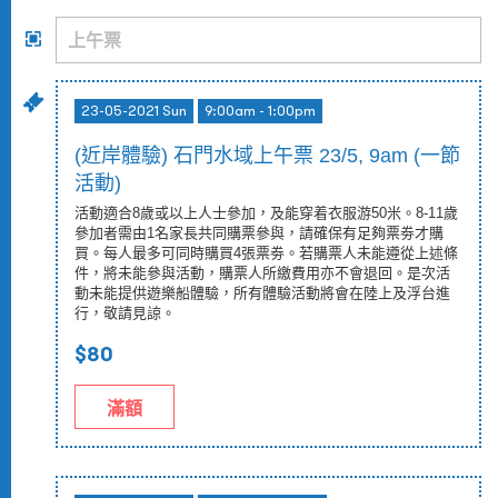
23-05-2021 Sun
9:00am - 1:00pm
(近岸體驗) 石門水域上午票 23/5, 9am (一節
活動)
活動適合8歲或以上人士參加，及能穿着衣服游50米。8-11歲
參加者需由1名家長共同購票參與，請確保有足夠票劵才購
買。每人最多可同時購買4張票劵。若購票人未能遵從上述條
件，將未能參與活動，購票人所繳費用亦不會退回。是次活
動未能提供遊樂船體驗，所有體驗活動將會在陸上及浮台進
行，敬請見諒。
$80
滿額